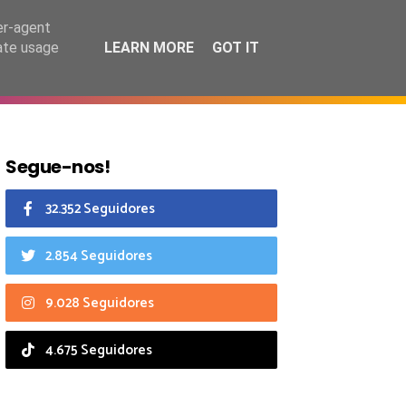
6 agosto 2026
er-agent
rate usage
LEARN MORE
GOT IT
CIAIS
CALENDÁRIO
Segue-nos!
32.352 Seguidores
2.854 Seguidores
9.028 Seguidores
4.675 Seguidores