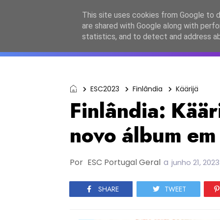
Início
Sobre a equipa
Contactos
Po
This site uses cookies from Google to de
are shared with Google along with perfo
ESC2027
JESC2026
F
statistics, and to detect and address a
ESC2023
Finlândia
Käärijä
Finlândia: Käär
novo álbum e
Por
ESC Portugal Geral
a
junho 21, 2023
SHARE
TWEET