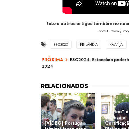
Este e outros artigos também no no
Fonte: Eurovoix / Im
ESC2023
FINLÂNDIA
KÄÄRIJÄ
ESC2024: Estocolmo poderá 
2024
"Tattoo" 
alcança a
[VÍDEO] Portugal:
Certificaç
Mimicat lança novo
Platina no