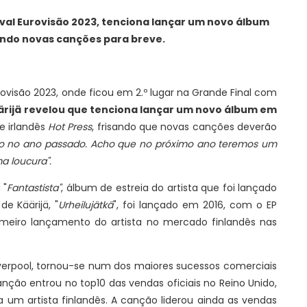
ival Eurovisão 2023, tenciona lançar um novo álbum
ndo novas canções para breve.
urovisão 2023, onde ficou em 2.º lugar na Grande Final com
ärijä revelou que tenciona lançar um novo álbum em
te irlandês
Hot Press
, frisando que novas canções deverão
o no ano passado. Acho que no próximo ano teremos um
a loucura".
 "
Fantastista"
, álbum de estreia do artista que foi lançado
de Käärijä, "
Urheilujätkä
", foi lançado em 2016, com o EP
rimeiro lançamento do artista no mercado finlandês nas
erpool, tornou-se num dos maiores sucessos comerciais
anção entrou no top10 das vendas oficiais no Reino Unido,
 um artista finlandês. A canção liderou ainda as vendas