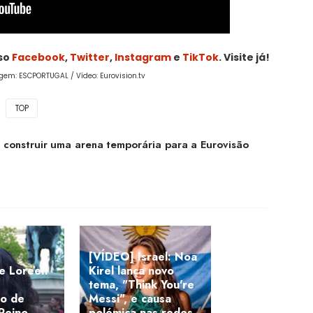
sso
Facebook
,
Twitter
,
Instagram
e
TikTok
. Visite já!
agem: ESCPORTUGAL / Vídeo: Eurovision.tv
TOP
construir uma arena temporária para a Eurovisão
[VÍDEO] Israel: Noa
de Loreen
Kirel lança novo
tema, "Think You're
ão de
Messi", e causa
 Reino
polémica nas redes