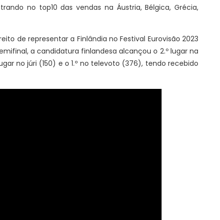
entrando no top10 das vendas na Áustria, Bélgica, Grécia,
direito de representar a Finlândia no Festival Eurovisão 2023
mifinal, a candidatura finlandesa alcançou o 2.º lugar na
gar no júri (150) e o 1.º no televoto (376), tendo recebido