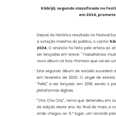
Käärijä, segundo classificado no Fest
em 2024, promete
Depois do histórico resultado no Festival E
a votação máxima do público, o cantor
Kä
2024.
O anúncio foi feito pelo artista ao si
ser lançadas em breve: "
Trabalhámos muit
novo álbum cá fora. Prometo que vai ser um
Este segundo álbum de estúdio sucederá a
em fevereiro de 2020. O
single
de estreia 
"Peliä" a ser lançado em 2018, sendo o p
plataformas digitais.
"Cha Cha Cha", tema que defendeu em Liv
da edição deste ano. No final de maio, a c
onde chegou ao 6.º lugar, um recorde para