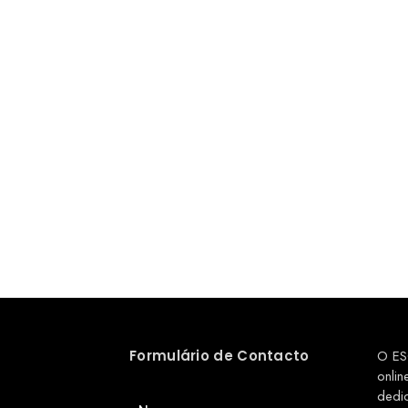
Formulário de Contacto
O ES
onlin
dedi