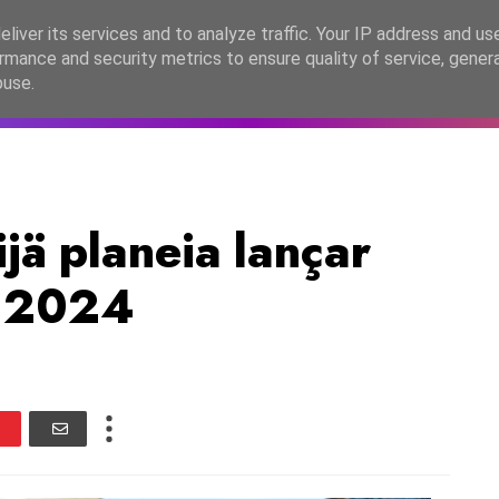
lítica de Privacidade
liver its services and to analyze traffic. Your IP address and us
rmance and security metrics to ensure quality of service, gene
C2026
EASC2026
PORTUGAL
LANÇAMENTOS
ESPE
buse.
ijä planeia lançar
m 2024