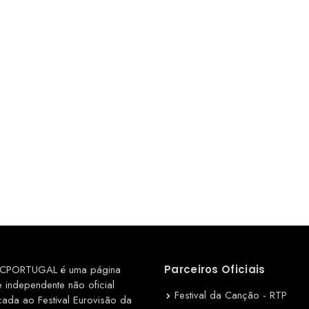
CPORTUGAL é uma página
Parceiros Oficiais
e independente não oficial
Festival da Canção - RTP
cada ao Festival Eurovisão da