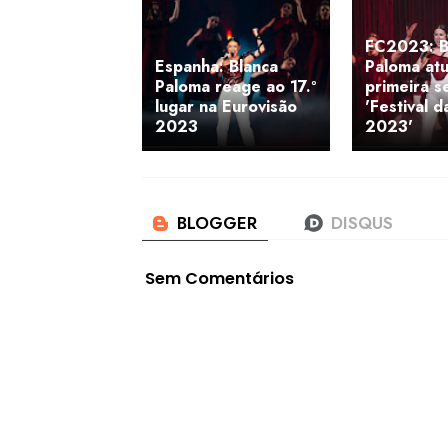
FC2023: B
Espanha: Blanca
Paloma atu
Paloma reage ao 17.º
primeira s
lugar na Eurovisão
'Festival 
2023
2023'
Sem Comentários