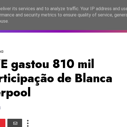
lítica de Privacidade
liver its services and to analyze traffic. Your IP address and us
rmance and security metrics to ensure quality of service, gene
C2026
EASC2026
PORTUGAL
LANÇAMENTOS
ESPE
buse.
ha
 gastou 810 mil
rticipação de Blanca
rpool
3