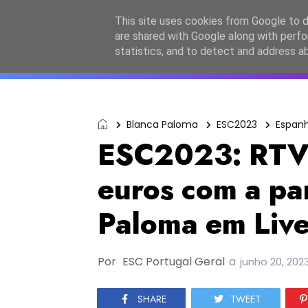
Início
Sobre a equipa
Contactos
Po
This site uses cookies from Google to de
are shared with Google along with perfo
ESC2027
JESC2026
F
statistics, and to detect and address a
Blanca Paloma
ESC2023
Espan
ESC2023: RTVE
euros com a pa
Paloma em Live
Por
ESC Portugal Geral
a
junho 20, 202
SHARE
TWEET