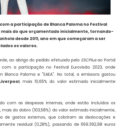
 com a participação de Blanca Paloma no Festival
 a mais do que orçamentado inicialmente, tornando-
anhola desde 2011, ano em que começaram a ser
lados os valores.
arde, ao abrigo do pedido efetuado pelo
ESCPlus
ao Portal
 com a participação no Festival Eurovisão 2023, onde
m Blanca Paloma e "EAEA". No total, a emissora gastou
Liverpool
, mais 10,65% do valor estimado inicialmente
o com as despesas internas, onde estão incluídos os
, mais do dobro (103,58%) do valor estimado inicialmente,
ica de gastos externos, que cobriram as deslocações e
amente residual (0,28%), passando de 659.392,98 euros