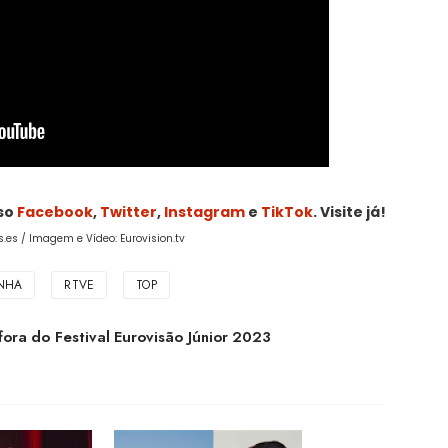
sso
Facebook
,
Twitter
,
Instagram
e
TikTok
. Visite já!
.es / Imagem e Vídeo: Eurovision.tv
NHA
RTVE
TOP
fora do Festival Eurovisão Júnior 2023