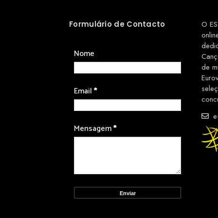
Formulário de Contacto
O ES
onlin
dedi
Nome
Canç
de m
Euro
sele
Email
*
conc
es
Mensagem
*