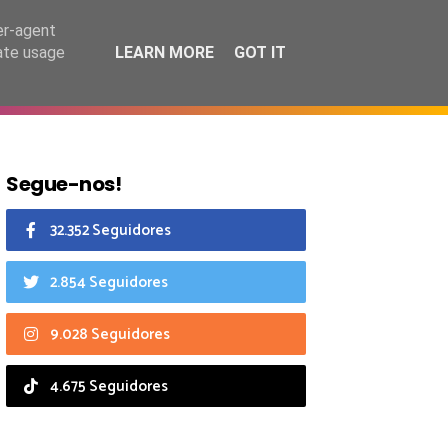
6 agosto 2026
er-agent
rate usage
LEARN MORE
GOT IT
CIAIS
CALENDÁRIO
Segue-nos!
32.352 Seguidores
2.854 Seguidores
9.028 Seguidores
4.675 Seguidores