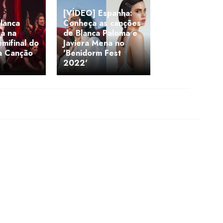
[VÍDEO] Espanha:
lanca
Conheça as canções
a na
de Blanca Paloma e
emifinal do
Javiera Mena no
da Canção
'Benidorm Fest
2022'