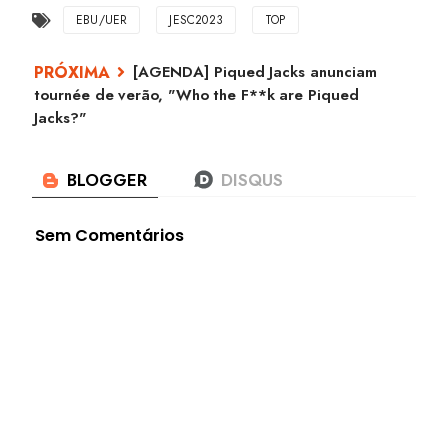
EBU/UER
JESC2023
TOP
[AGENDA] Piqued Jacks anunciam
tournée de verão, "Who the F**k are Piqued
Jacks?"
Sem Comentários