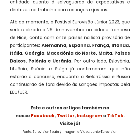
entidade quanto à salvaguarda de expectativas e
diretrizes no trabalho com crianças e jovens.
Até ao momento, o Festival Eurovisão Júnior 2023, que
será realizado a 26 de novembro na cidade francesa
de Nice, conta com onze países na lista provisória de
participantes:
Alemanha, Espanha, França, Irlanda,
Itália, Geórgia, Macedónia do Norte, Malta, Países
Baixos, Polónia e Ucrânia
.
Por outro lado, Eslovénia,
Lituânia, Suécia e Suíça já confirmaram que não
estarão a concurso, enquanto a Bielorrússia e Rússia
continuarão de fora devido às sanções impostas pela
EBU/UER.
Este e outros artigos também no
nosso
Facebook
,
Twitter
,
Instagram
e
TikTok
.
Visite já!
Fonte: EurovisionSpain / Imagem e Vídeo: JuniorEurovision