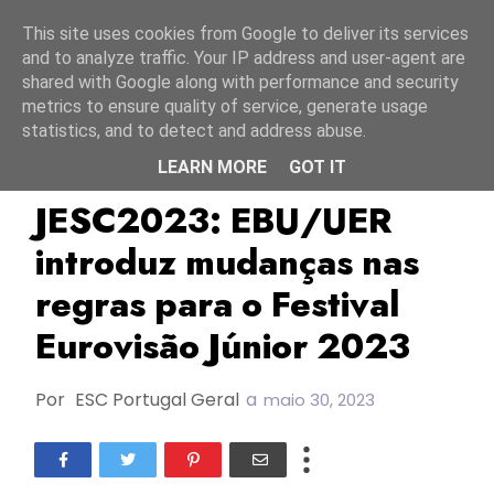
Início
10 agosto 2026
This site uses cookies from Google to deliver its services
and to analyze traffic. Your IP address and user-agent are
shared with Google along with performance and security
metrics to ensure quality of service, generate usage
statistics, and to detect and address abuse.
LEARN MORE
GOT IT
EBU/UER
JESC2023
TOP
JESC2023: EBU/UER
introduz mudanças nas
regras para o Festival
Eurovisão Júnior 2023
Por
ESC Portugal Geral
a
maio 30, 2023