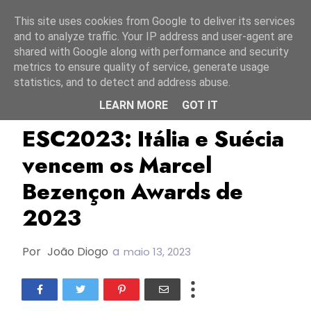
Início
9 agosto 2026
This site uses cookies from Google to deliver its services
and to analyze traffic. Your IP address and user-agent are
shared with Google along with performance and security
metrics to ensure quality of service, generate usage
statistics, and to detect and address abuse.
LEARN MORE
GOT IT
ESC2023
Itália
Prémios Marcel Bezençon
ESC2023: Itália e Suécia
vencem os Marcel
Bezençon Awards de
2023
Por
João Diogo
a
maio 13, 2023