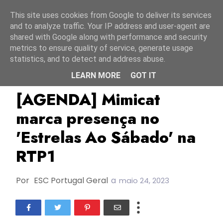
Início
10 agosto 2026
This site uses cookies from Google to deliver its services
and to analyze traffic. Your IP address and user-agent are
shared with Google along with performance and security
metrics to ensure quality of service, generate usage
statistics, and to detect and address abuse.
LEARN MORE
GOT IT
Agenda
ESC2023
Estrelas Ao Sábado
[AGENDA] Mimicat
marca presença no
'Estrelas Ao Sábado' na
RTP1
Por
ESC Portugal Geral
a
maio 24, 2023