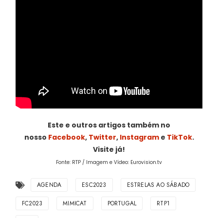
Este e outros artigos também no
nosso
Facebook
,
Twitter
,
Instagram
e
TikTok
.
Visite já!
Fonte: RTP / Imagem e Vídeo: Eurovision.tv
AGENDA
ESC2023
ESTRELAS AO SÁBADO
FC2023
MIMICAT
PORTUGAL
RTP1