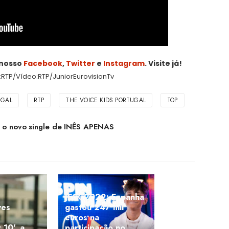
 nosso
Facebook
,
Twitter
e
Instagram
. Visite já!
RTP/Vídeo:RTP/JuniorEurovisionTv
UGAL
RTP
THE VOICE KIDS PORTUGAL
TOP
é o novo single de INÊS APENAS
JESC2022: Espanha
ves
gastou 247 mil
euros na
10', a
participação no