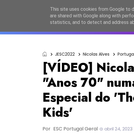
Início
Sobre a equipa
Contactos
Po
This site uses cookies from Google to de
are shared with Google along with perfo
ESC2027
JESC2026
F
statistics, and to detect and address a
JESC2022
Nicolas Alves
Portuga
[VÍDEO] Nicola
"Anos 70" num
Especial do 'Th
Kids'
Por
ESC Portugal Geral
a
abril 24, 2023