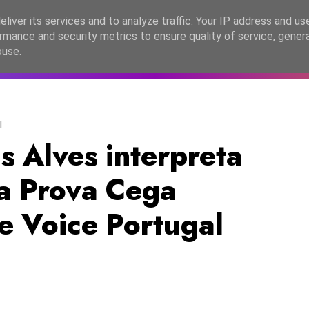
lítica de Privacidade
liver its services and to analyze traffic. Your IP address and us
rmance and security metrics to ensure quality of service, gene
C2026
EASC2026
PORTUGAL
LANÇAMENTOS
ESPE
buse.
l
s Alves interpreta
a Prova Cega
e Voice Portugal