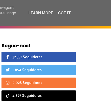
6 agosto 2026
er-agent
rate usage
LEARN MORE
GOT IT
CIAIS
CALENDÁRIO
Segue-nos!
32.352 Seguidores
2.854 Seguidores
9.028 Seguidores
4.675 Seguidores