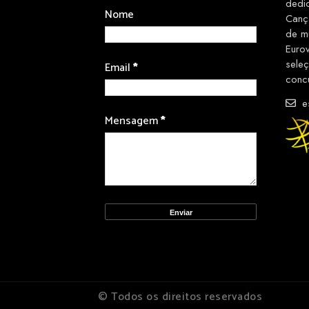
dedi
Nome
Canç
de m
Euro
sele
Email
*
conc
es
Mensagem
*
© Todos os direitos reservados