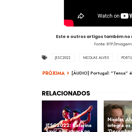
Este e outros artigos também no
Fonte: RTP/Imagem:
JESC2022
NICOLAS ALVES
PORT
[ÁUDIO] Portugal: "Tensa" 
Nicolas Al
JESC2022: Katarina
integra os
Savić não atuará no
'December 