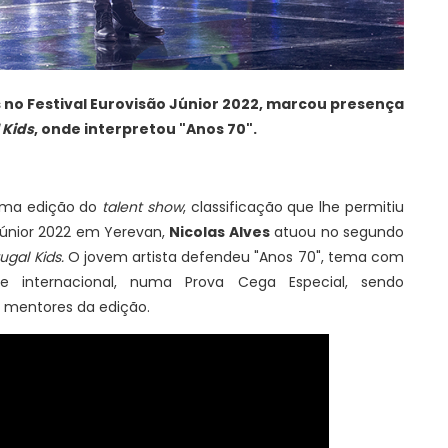
 no Festival Eurovisão Júnior 2022, marcou presença
 Kids
, onde interpretou "Anos 70".
tima edição do
talent show
, classificação que lhe permitiu
 Júnior 2022 em Yerevan,
Nicolas Alves
atuou no segundo
ugal Kids.
O jovem artista defendeu "Anos 70", tema com
 internacional, numa Prova Cega Especial, sendo
 mentores da edição.