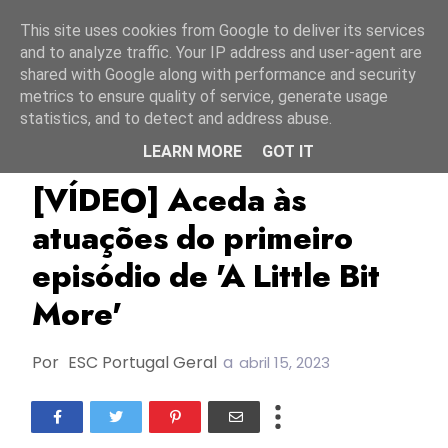
Início
9 agosto 2026
This site uses cookies from Google to deliver its services
and to analyze traffic. Your IP address and user-agent are
shared with Google along with performance and security
metrics to ensure quality of service, generate usage
statistics, and to detect and address abuse.
LEARN MORE
GOT IT
A Little Bit More
ESC2023
TOP
[VÍDEO] Aceda às
atuações do primeiro
episódio de 'A Little Bit
More'
Por
ESC Portugal Geral
a
abril 15, 2023