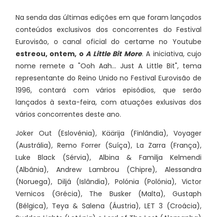
Na senda das últimas edições em que foram lançados
conteúdos exclusivos dos concorrentes do Festival
Eurovisão, o canal oficial do certame no Youtube
estreou, ontem, o
A Little Bit More
. A iniciativa, cujo
nome remete a "Ooh Aah... Just A Little Bit", tema
representante do Reino Unido no Festival Eurovisão de
1996, contará com vários episódios, que serão
lançados à sexta-feira, com atuações exlusivas dos
vários concorrentes deste ano.
Joker Out (Eslovénia), Käärija (Finlândia), Voyager
(Austrália), Remo Forrer (Suíça), La Zarra (França),
Luke Black (Sérvia), Albina & Familja Kelmendi
(Albânia), Andrew Lambrou (Chipre), Alessandra
(Noruega), Diljá (Islândia), Polónia (Polónia), Victor
Vernicos (Grécia), The Busker (Malta), Gustaph
(Bélgica), Teya & Salena (Áustria), LET 3 (Croácia),