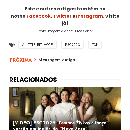
Este e outros artigos também no
nosso
Facebook
,
Twitter
e
Instagram
. Visite
já!
Fonte, Imagem e Vídeo: Eurovision.tv
A LITTLE BIT MORE
ESC2023
TOP
Mensagem antiga
[VÍDEO] ESC2026: Tamara Živković lança
versão em inglês de "Nova Zora"