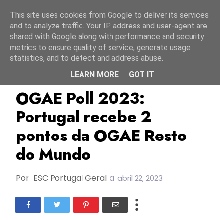
Início
9 agosto 2026
This site uses cookies from Google to deliver its services
and to analyze traffic. Your IP address and user-agent are
shared with Google along with performance and security
metrics to ensure quality of service, generate usage
statistics, and to detect and address abuse.
LEARN MORE
GOT IT
ESC2023
Finlândia
Mimicat
OGAE Poll 2023:
Portugal recebe 2
pontos da OGAE Resto
do Mundo
Por
ESC Portugal Geral
a
abril 22, 2023