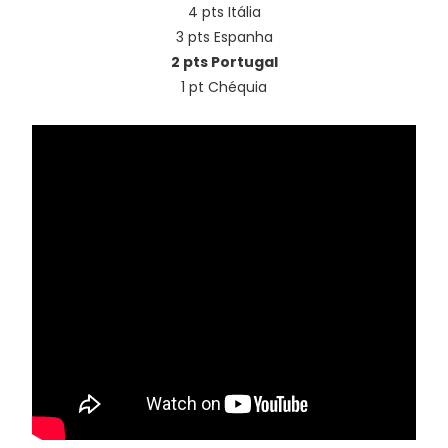
4 pts Itália
3 pts Espanha
2 pts Portugal
1 pt Chéquia