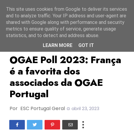
Início
6 agosto 2026
This site uses cookies from Google to deliver its services
and to analyze traffic. Your IP address and user-agent are
shared with Google along with performance and security
metrics to ensure quality of service, generate usage
statistics, and to detect and address abuse.
LEARN MORE
GOT IT
ESC2023
França
La Zarra
OGAE Poll 2023: França
é a favorita dos
associados da OGAE
Portugal
Por
ESC Portugal Geral
a
abril 23, 2023