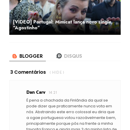
[VÍDEO] Portugal: Mimicat lança novo single,
"Agostinho"
3 Comentários
( HIDE )
Dan Carv
14:21
É pena a chachada da Finlândia da qual se
pode dizer que praticamente nunca vota em
nós. Abstraindo este erro colossal eu diria que
a ogae portuguesa votou razoàvelmente bem,
principalmente porque pôs na frente a minha
favorita França e ainda mais 3 da minha lista de