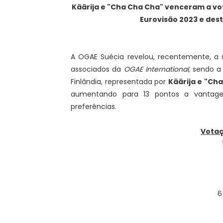
Käärija e "Cha Cha Cha"
venceram a vot
Eurovisão 2023 e des
A OGAE Suécia revelou, recentemente, a
associados da
OGAE International,
sendo a 
Finlândia, representada por
Käärija e "Ch
aumentando para 13 pontos a vantagem
preferências.
Votaç
6