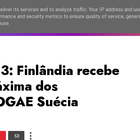
lítica de Privacidade
liver its services and to analyze traffic. Your IP address and us
rmance and security metrics to ensure quality of service, gene
C2026
EASC2026
PORTUGAL
LANÇAMENTOS
ESPE
buse.
: Finlândia recebe
áxima dos
 OGAE Suécia