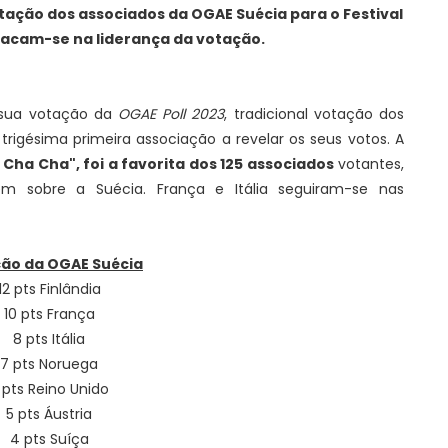
ação dos associados da OGAE Suécia para o Festival
tacam-se na liderança da votação.
 sua votação da
OGAE Poll 2023
, tradicional votação dos
trigésima primeira associação a revelar os seus votos. A
a Cha Cha"
,
foi a favorita dos 125 associados
votantes,
 sobre a Suécia. França e Itália seguiram-se nas
ão da OGAE Suécia
12 pts Finlândia
10 pts França
8 pts Itália
7 pts Noruega
 pts Reino Unido
5 pts Áustria
4 pts Suíça