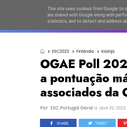
Início
Sobre a equipa
Contactos
Po
This site uses cookies from Google to de
are shared with Google along with perfo
ESC2027
JESC2026
F
statistics, and to detect and address a
ESC2023
Finlândia
Käärijä
OGAE Poll 2023
a pontuação m
associados da
Por
ESC Portugal Geral
a
abril 25, 2023
SHARE
TWEET