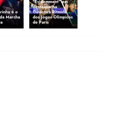
"Évidemment" em
destaque na
rinha é o
Ginástica Rítmica
 da Marcha
dos Jogos Olímpicos
ia
de Paris