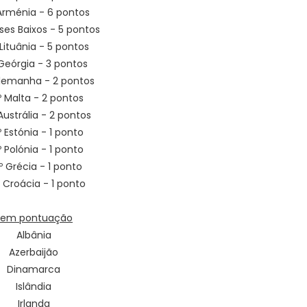
 Arménia - 6 pontos
íses Baixos - 5 pontos
 Lituânia - 5 pontos
 Geórgia - 3 pontos
Alemanha - 2 pontos
º Malta - 2 pontos
Austrália - 2 pontos
º Estónia - 1 ponto
º Polónia - 1 ponto
º Grécia - 1 ponto
º Croácia - 1 ponto
Sem pontuação
Albânia
Azerbaijão
Dinamarca
Islândia
Irlanda