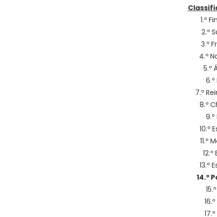
Classifi
1.º F
2.º 
3.º 
4.º N
5.º 
6.º
7.º Re
8.º 
9.º
10.º 
11.º 
12.º
13.º 
14.º 
15.
16.
17.