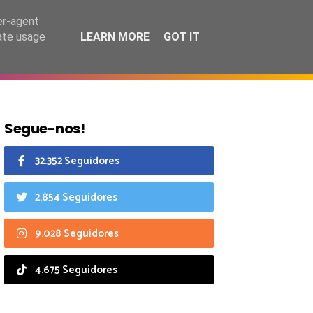
8 agosto 2026
er-agent
rate usage
LEARN MORE
GOT IT
CIAIS
CALENDÁRIO
Segue-nos!
32.352 Seguidores
2.854 Seguidores
9.028 Seguidores
4.675 Seguidores