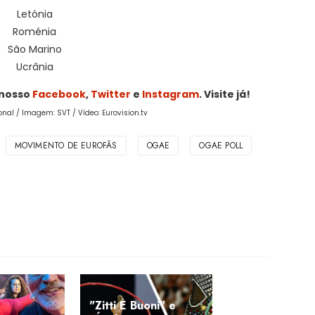
Letónia
Roménia
São Marino
Ucrânia
 nosso
Facebook
,
Twitter
e
Instagram
. Visite já!
onal / Imagem: SVT / Vídeo: Eurovision.tv
MOVIMENTO DE EUROFÃS
OGAE
OGAE POLL
"Zitti E Buoni" e