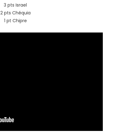
3 pts Israel
2 pts Chéquia
1 pt Chipre