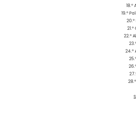
18.º
19.º Pa
20.º
21.º
22.º 
23.
24.º 
25.
26.
27.
28.