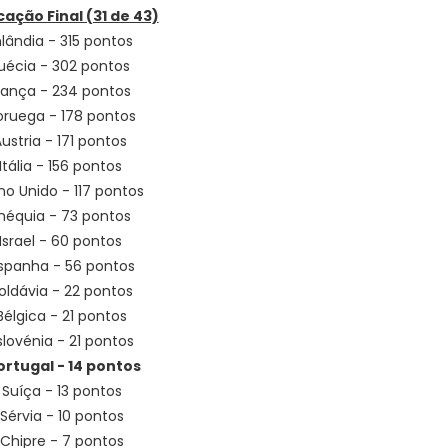
cação Final (31 de 43)
inlândia - 315 pontos
Suécia - 302 pontos
França - 234 pontos
oruega - 178 pontos
Áustria - 171 pontos
 Itália - 156 pontos
ino Unido - 117 pontos
Chéquia - 73 pontos
 Israel - 60 pontos
Espanha - 56 pontos
Moldávia - 22 pontos
 Bélgica - 21 pontos
Eslovénia - 21 pontos
Portugal - 14 pontos
º Suíça - 13 pontos
º Sérvia - 10 pontos
º Chipre - 7 pontos