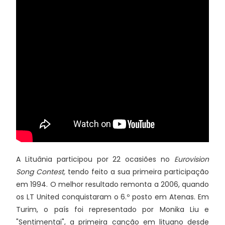
A Lituânia participou por 22 ocasiões no
Eurovision
Song Contest,
tendo feito a sua primeira participação
em 1994. O melhor resultado remonta a 2006, quando
os LT United conquistaram o 6.º posto em Atenas. Em
Turim, o país foi representado por Monika Liu e
"Sentimentai", a primeira canção em lituano desde