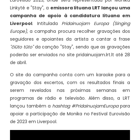
Eurovisão 2023, onde será representada por Monika
Linkyté e "Stay", a
emissora lituana LRT lançou uma
campanha de apoio à candidatura lituana em
Liverpool
. Intitulada
Pridainuojam Europa (Singing
Europe)
, a campaha procura recolher gravações dos
seguidores e apoiantes da artista a cantar a frase
"
čiūto tūto"
da canção "Stay", sendo que as gravações
poderão ser enviados no site pridainuojam.lrt.lt até 28
de abril.
O site da campanha conta com um karaoke para a
gravação dos excertos, com os resultados finais a
serem revelados nas próximas semanas em
programas de rádio e televisão. Além disso, a LRT
lançou também a
hashtag #PridainuojamEuropa
para
apoiar a participação de Monika no Festival Eurovisão
de 2023 em Liverpool.