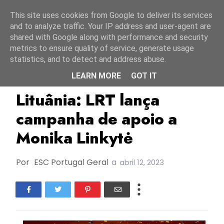
Início
7 agosto 2026
This site uses cookies from Google to deliver its services
and to analyze traffic. Your IP address and user-agent are
shared with Google along with performance and security
metrics to ensure quality of service, generate usage
statistics, and to detect and address abuse.
LEARN MORE
GOT IT
ESC2023
Lituânia
LRT
Lituânia: LRT lança
campanha de apoio a
Monika Linkytė
Por
ESC Portugal Geral
a
abril 12, 2023