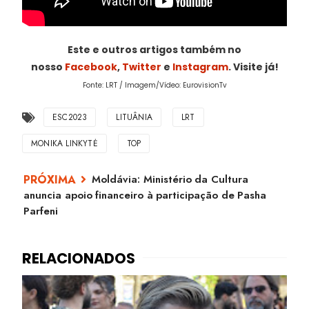
Este e outros artigos também no
nosso
Facebook
,
Twitter
e
Instagram
. Visite já!
Fonte: LRT / Imagem/Vídeo: EurovisionTv
ESC2023
LITUÂNIA
LRT
MONIKA LINKYTĖ
TOP
Moldávia: Ministério da Cultura
anuncia apoio financeiro à participação de Pasha
Parfeni