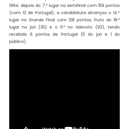
1994: depois do 7.º lugar na semifinal com 159 pontos
(com 12 de Portugal), a candidatura alcançou o 14.º
lugar na Grande Final com 128 pontos, fruto do 18.º
lugar no júri (35) e o 11.º no televoto (93), tendo
recebido 6 pontos de Portugal (5 do júri e 1 do
público).