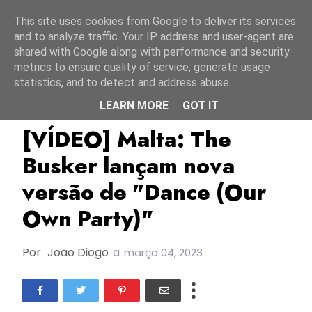
Início
7 agosto 2026
This site uses cookies from Google to deliver its services
and to analyze traffic. Your IP address and user-agent are
shared with Google along with performance and security
metrics to ensure quality of service, generate usage
statistics, and to detect and address abuse.
LEARN MORE
GOT IT
ESC2023
Malta
The Busker
[VÍDEO] Malta: The
Busker lançam nova
versão de "Dance (Our
Own Party)"
Por
João Diogo
a
março 04, 2023