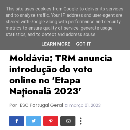
Início
6 agosto 2026
This site uses cookies from Google to deliver its services
and to analyze traffic. Your IP address and user-agent are
shared with Google along with performance and security
metrics to ensure quality of service, generate usage
statistics, and to detect and address abuse.
LEARN MORE
GOT IT
ESC2023
Etapa Naţională 2023
Moldávia
Moldávia: TRM anuncia
introdução do voto
online no 'Etapa
Naţională 2023'
Por
ESC Portugal Geral
a
março 01, 2023