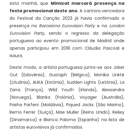
esta manhã, que
Mimicat marcará presença na
festa promocional deste ano
. A cantora vencedora
do Festival da Canção 2023 já havia confirmado a
presença na
Barcelona Eurovision Party
e na
London
Eurovision Party
, sendo o regresso da delegação
portuguesa ao evento promocional de Madrid onde
apenas participou em 2018 com Cláudia Pascoal e
Isaura.
Deste modo
,
a artista portuguesa junta-se aos Joker
Out (Eslovénia), Gustaph (Bélgica), Monika Linkté
(Lituânia), ALIKA (Estónia), Sudden Lights (Letónia), La
Zarra (França), Wild Youth (Irlanda), Alessandra
(Noruega), Blanka (Polónia), Voyager (Austrália),
Pasha Parfeni (Moldávia), Piqued Jacks (São Marino),
Remo Ferrer (Suíça), Mae Muller (Reino Unido), Reiley
(Dinamarca) e Blanca Paloma (Espanha) na lista de
artistas eurovisivos já confirmados.