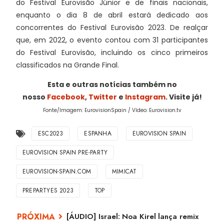
do Festival Eurovisão Júnior e de finais nacionais,
enquanto o dia 8 de abril estará dedicado aos
concorrentes do Festival Eurovisão 2023. De realçar
que, em 2022, o evento contou com 31 participantes
do Festival Eurovisão, incluindo os cinco primeiros
classificados na Grande Final.
Esta e outras notícias também no
nosso
Facebook
,
Twitter
e
Instagram
. Visite já!
Fonte/Imagem: EurovisionSpain / Vìdeo: Eurovision.tv
ESC2023
ESPANHA
EUROVISION SPAIN
EUROVISION SPAIN PRE-PARTY
EUROVISION-SPAIN.COM
MIMICAT
PREPARTYES 2023
TOP
[ÁUDIO] Israel: Noa Kirel lança remix