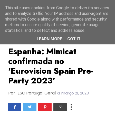
Início
6 agosto 2026
This site uses cookies from Google to deliver its services
and to analyze traffic. Your IP address and user-agent are
shared with Google along with performance and security
metrics to ensure quality of service, generate usage
statistics, and to detect and address abuse.
LEARN MORE
GOT IT
ESC2023
Espanha
Eurovision Spain
Espanha: Mimicat
confirmada no
'Eurovision Spain Pre-
Party 2023'
Por
ESC Portugal Geral
a
março 21, 2023