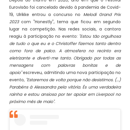
Depois do triunfo em 2020, ano em que o Festival
Eurovisão foi cancelado devido à pandemia de Covid-
19, Ulrikke entrou a concurso no
Melodi Grand Prix
2023
com "Honestly", tema que ficou em segundo
lugar na competição. Nas redes sociais, a cantora
reagiu à participação no evento:
"Estou tão orgulhosa
de tudo o que eu e o Christoffer fizemos tanto dentro
como fora de palco. A atmosfera no recinto era
eletrizante e diverti-me tanto. Obrigado por todas as
mensagens com palavras bonitas e de
apoio"
escreveu, admitindo uma nova participação no
evento,
"Estaremos de volta porque não desistimos. (...)
Parabéns à Alessandra pela vitória. És uma verdadeira
rainha e estou ansiosa por ter apoiar em Liverpool no
próximo mês de maio".