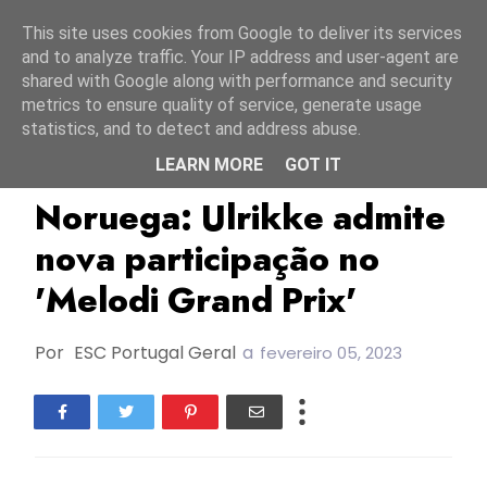
Início
7 agosto 2026
This site uses cookies from Google to deliver its services
and to analyze traffic. Your IP address and user-agent are
shared with Google along with performance and security
metrics to ensure quality of service, generate usage
statistics, and to detect and address abuse.
LEARN MORE
GOT IT
ESC2020
Melodi Grand Prix
MGP2020
Noruega: Ulrikke admite
nova participação no
'Melodi Grand Prix'
Por
ESC Portugal Geral
a
fevereiro 05, 2023