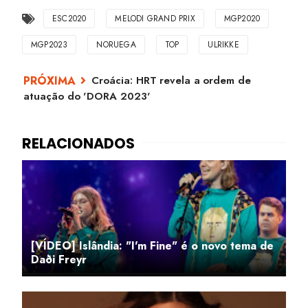
ESC2020
MELODI GRAND PRIX
MGP2020
MGP2023
NORUEGA
TOP
ULRIKKE
Croácia: HRT revela a ordem de
atuação do 'DORA 2023'
[VÍDEO] Islândia: "I'm Fine" é o novo tema de
Daði Freyr