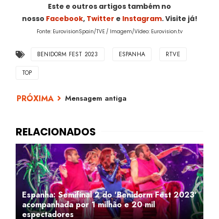
Este e outros artigos também no
nosso
Facebook
,
Twitter
e
Instagram
. Visite já!
Fonte: EurovisionSpain/TVE / Imagem/Vídeo: Eurovision.tv
BENIDORM FEST 2023
ESPANHA
RTVE
TOP
Mensagem antiga
Espanha: Semifinal 2 do 'Benidorm Fest 2023'
acompanhada por 1 milhão e 20 mil
espectadores