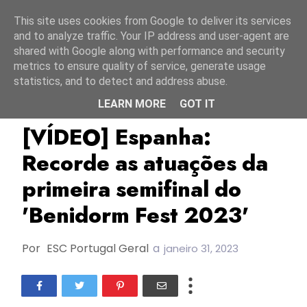
Início
6 agosto 2026
This site uses cookies from Google to deliver its services
and to analyze traffic. Your IP address and user-agent are
shared with Google along with performance and security
metrics to ensure quality of service, generate usage
statistics, and to detect and address abuse.
LEARN MORE
GOT IT
Benidorm Fest 2023
Espanha
RTVE
[VÍDEO] Espanha:
Recorde as atuações da
primeira semifinal do
'Benidorm Fest 2023'
Por
ESC Portugal Geral
a
janeiro 31, 2023