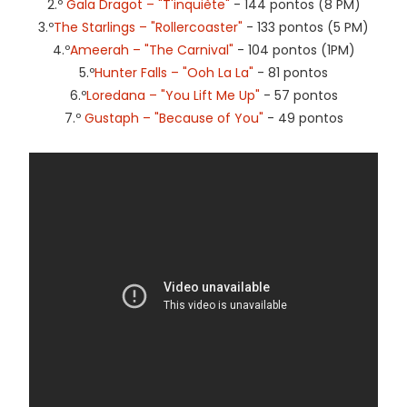
2.º
Gala Dragot – "T'inquiète"
- 144 pontos (8 PM)
3.º
The Starlings – "Rollercoaster"
- 133 pontos (5 PM)
4.º
Ameerah – "The Carnival"
- 104 pontos (1PM)
5.º
Hunter Falls – "Ooh La La"
- 81 pontos
6.º
Loredana – "You Lift Me Up"
- 57 pontos
7.º
Gustaph – "Because of You"
- 49 pontos