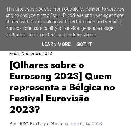
Início
6 agosto 2026
This site uses cookies from Google to deliver its services
and to analyze traffic. Your IP address and user-agent are
shared with Google along with performance and security
metrics to ensure quality of service, generate usage
statistics, and to detect and address abuse.
LEARN MORE
GOT IT
Bélgica
Eurosong 2023
Olhares Sobre As
Finais Nacionais 2023
[Olhares sobre o
Eurosong 2023] Quem
representa a Bélgica no
Festival Eurovisão
2023?
Por
ESC Portugal Geral
a
janeiro 14, 2023