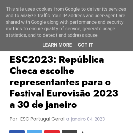
Início
8 agosto 2026
This site uses cookies from Google to deliver its services
and to analyze traffic. Your IP address and user-agent are
shared with Google along with performance and security
metrics to ensure quality of service, generate usage
statistics, and to detect and address abuse.
LEARN MORE
GOT IT
CT
ESC2023
Eurovision Song CZ 2023
ESC2023: República
Checa escolhe
representantes para o
Festival Eurovisão 2023
a 30 de janeiro
Por
ESC Portugal Geral
a
janeiro 04, 2023