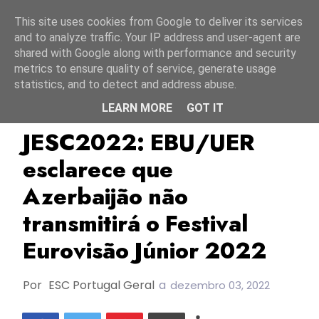
Início
8 agosto 2026
This site uses cookies from Google to deliver its services
and to analyze traffic. Your IP address and user-agent are
shared with Google along with performance and security
metrics to ensure quality of service, generate usage
statistics, and to detect and address abuse.
LEARN MORE
GOT IT
Azerbaijão
EBU/UER
JESC2022
JESC2022: EBU/UER
esclarece que
Azerbaijão não
transmitirá o Festival
Eurovisão Júnior 2022
Por
ESC Portugal Geral
a
dezembro 03, 2022