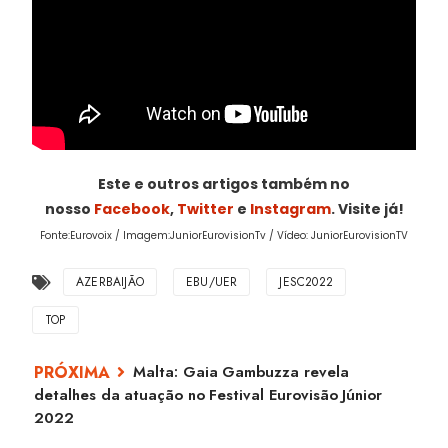
Este e outros artigos também no
nosso
Facebook
,
Twitter
e
Instagram
. Visite já!
Fonte:Eurovoix / Imagem:JuniorEurovisionTv / Vídeo: JuniorEurovisionTV
AZERBAIJÃO
EBU/UER
JESC2022
TOP
Malta: Gaia Gambuzza revela
detalhes da atuação no Festival Eurovisão Júnior
2022