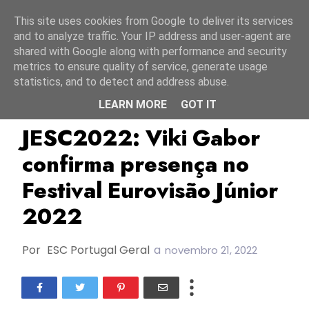
Início
9 agosto 2026
This site uses cookies from Google to deliver its services
and to analyze traffic. Your IP address and user-agent are
shared with Google along with performance and security
metrics to ensure quality of service, generate usage
statistics, and to detect and address abuse.
LEARN MORE
GOT IT
JESC2022
Polónia
TOP
JESC2022: Viki Gabor
confirma presença no
Festival Eurovisão Júnior
2022
Por
ESC Portugal Geral
a
novembro 21, 2022