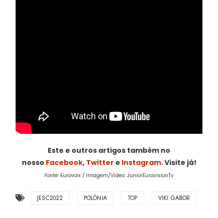
Este e outros artigos também no
nosso
Facebook
,
Twitter
e
Instagram
. Visite já!
Fonte: Eurovoix / Imagem/Vídeo: JuniorEurovisionTv
JESC2022
POLÓNIA
TOP
VIKI GABOR