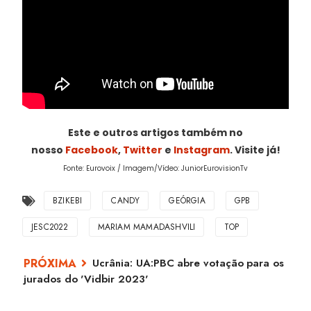
Este e outros artigos também no
nosso
Facebook
,
Twitter
e
Instagram
. Visite já!
Fonte: Eurovoix / Imagem/Vídeo: JuniorEurovisionTv
BZIKEBI
CANDY
GEÓRGIA
GPB
JESC2022
MARIAM MAMADASHVILI
TOP
Ucrânia: UA:PBC abre votação para os
jurados do 'Vidbir 2023'