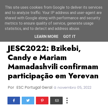
Início
6 agosto 2026
This site uses cookies from Google to deliver its services
and to analyze traffic. Your IP address and user-agent are
shared with Google along with performance and security
metrics to ensure quality of service, generate usage
statistics, and to detect and address abuse.
LEARN MORE
GOT IT
Bzikebi
Candy
Geórgia
JESC2022: Bzikebi,
Candy e Mariam
Mamadashvili confirmam
participação em Yerevan
Por
ESC Portugal Geral
a
novembro 05, 2022