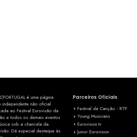
CPORTUGAL é uma página
Parceiros Oficiais
e independente não oficial
Festival da Canção - RTP
cada ao Festival Eurovisão da
Young Musicians
ão e todos os demais eventos
Eurovision.tv
úsica sob a chancela da
visão. Dá especial destaque às
Junior Eurovision