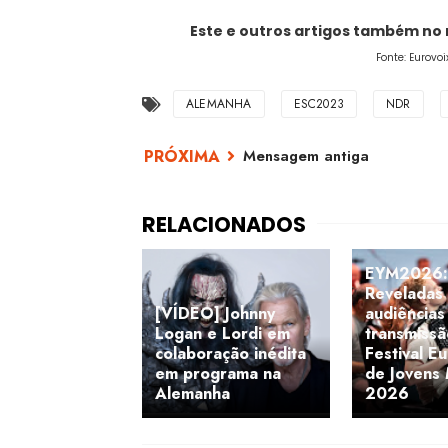
Este e outros artigos também no
Fonte: Eurovo
ALEMANHA
ESC2023
NDR
Mensagem antiga
EYM2026:
Reveladas
[VÍDEO] Johnny
audiências
Logan e Lordi em
transmissã
colaboração inédita
Festival E
em programa na
de Jovens 
Alemanha
2026