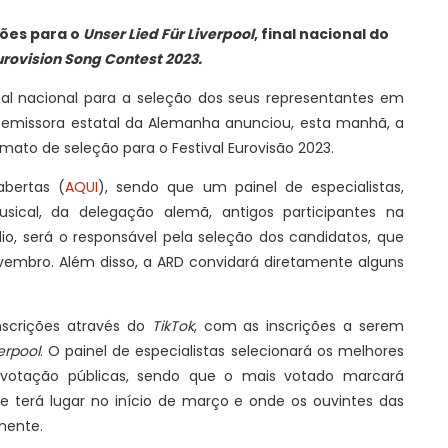
ções para o
Unser Lied Für Liverpool
, final nacional do
urovision Song Contest 2023.
al nacional para a seleção dos seus representantes em
a emissora estatal da Alemanha anunciou, esta manhã, a
ato de seleção para o Festival Eurovisão 2023.
abertas (
AQUI
), sendo que um painel de especialistas,
sical, da delegação alemã, antigos participantes na
o, será o responsável pela seleção dos candidatos, que
embro. Além disso, a ARD convidará diretamente alguns
nscrições através do
TikTok
, com as inscrições a serem
erpool
. O painel de especialistas selecionará os melhores
 votação públicas, sendo que o mais votado marcará
e terá lugar no início de março e onde os ouvintes das
mente.