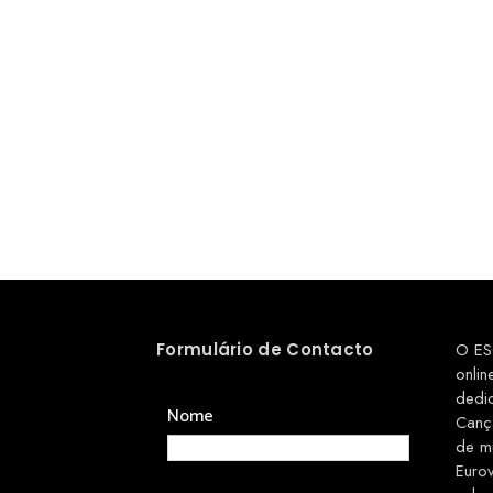
Formulário de Contacto
O ES
onlin
dedi
Nome
Canç
de m
Euro