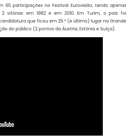
65 participações no Festival Eurovisião, tendo apenas
 2 vitórias: em 1982 e em 2010. Em Turim, o país foi
, candidatura que ficou em 25.º (e último) lugar na Grande
ão do público (2 pontos da Áustria, Estónia e Suíça).