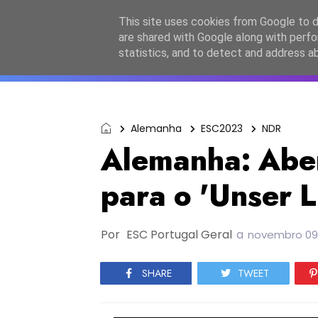
Início
Sobre a equipa
Contactos
Po
This site uses cookies from Google to de
are shared with Google along with perfo
ESC2027
JESC2026
F
statistics, and to detect and address a
Alemanha
ESC2023
NDR
Alemanha: Aber
para o 'Unser L
Por
ESC Portugal Geral
a
novembro 09,
SHARE
TWEET