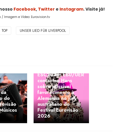
 nosso
Facebook
,
Twitter
e
Instagram
. Visite já!
ix / Imagem e Vídeo: Eurovision.tv
TOP
UNSER LIED FÜR LIVERPOOL
ESC2026: EBU/UER
contactou Hans
sobre possível
 da
favorecimento à
o do
Alemanha no júri
urovisão
australiano do
Músicos
Festival Eurovisão
2026