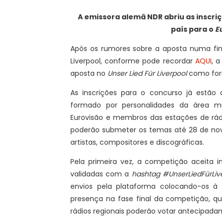
A emissora alemã NDR abriu as inscri
país para o
E
Após os rumores sobre a aposta numa fin
Liverpool, conforme pode recordar
AQUI
, 
aposta no
Unser Lied Für Liverpool
como form
As inscrições para o concurso já estão 
formado por personalidades da área mu
Eurovisão e membros das estações de rádi
poderão submeter os temas até 28 de nov
artistas, compositores e discográficas.
Pela primeira vez, a competição aceita i
validadas com a
hashtag #UnserLiedFürLiv
envios pela plataforma colocando-os à
presença na fase final da competição, qu
rádios regionais poderão votar antecipada