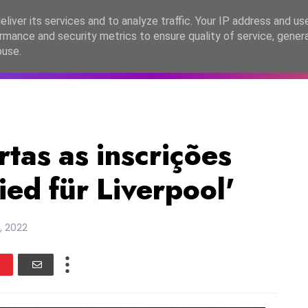
lítica de Privacidade
liver its services and to analyze traffic. Your IP address and us
rmance and security metrics to ensure quality of service, gene
C2026
EASC2026
PORTUGAL
LANÇAMENTOS
ESPE
buse.
tas as inscrições
ied für Liverpool'
 2022