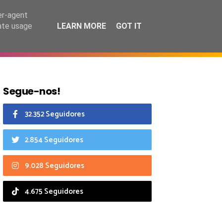
8 agosto 2026
er-agent
rate usage
LEARN MORE
GOT IT
CIAIS
CALENDÁRIO
Segue-nos!
32.352 Seguidores
2.854 Seguidores
9.028 Seguidores
4.675 Seguidores