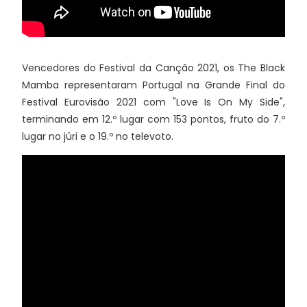
Vencedores do Festival da Canção 2021, os The Black
Mamba representaram Portugal na Grande Final do
Festival Eurovisão 2021 com "Love Is On My Side",
terminando em 12.º lugar com 153 pontos, fruto do 7.º
lugar no júri e o 19.º no televoto.