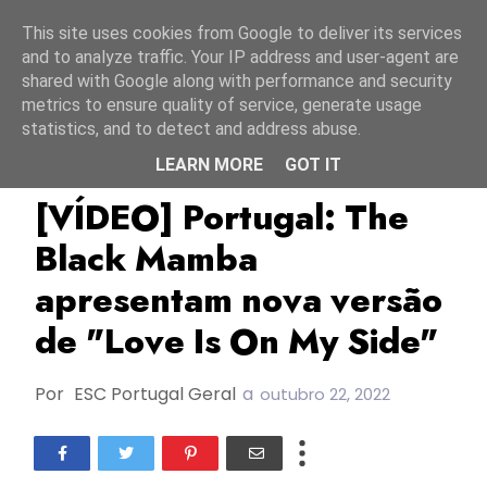
Início
8 agosto 2026
This site uses cookies from Google to deliver its services
and to analyze traffic. Your IP address and user-agent are
shared with Google along with performance and security
metrics to ensure quality of service, generate usage
statistics, and to detect and address abuse.
LEARN MORE
GOT IT
ESC2021
FC2021
Novos Lançamentos
[VÍDEO] Portugal: The
Black Mamba
apresentam nova versão
de "Love Is On My Side"
Por
ESC Portugal Geral
a
outubro 22, 2022