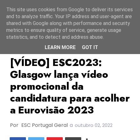
Início
10 agosto 2026
This site uses cookies from Google to deliver its services
and to analyze traffic. Your IP address and user-agent are
shared with Google along with performance and security
metrics to ensure quality of service, generate usage
statistics, and to detect and address abuse.
LEARN MORE
GOT IT
ESC2023
Glasgow
OVO Hydro
[VÍDEO] ESC2023:
Glasgow lança vídeo
promocional da
candidatura para acolher
a Eurovisão 2023
Por
ESC Portugal Geral
a
outubro 02, 2022