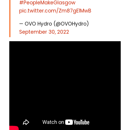
#PeopleMakeGlasgow
pic.twitter.com/Zm87gE1MwB
— OVO Hydro (@OVOHydro)
September 30, 2022