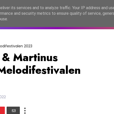
lítica de Privacidade
liver its services and to analyze traffic. Your IP address and us
rmance and security metrics to ensure quality of service, gene
C2026
EASC2026
PORTUGAL
LANÇAMENTOS
ESPE
buse.
odifestivalen 2023
 & Martinus
Melodifestivalen
2022