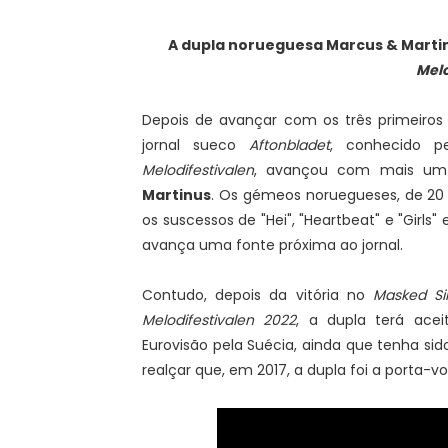
A dupla norueguesa Marcus & Martin
Melo
Depois de avançar com os três primeiro
jornal sueco
Aftonbladet
, conhecido p
Melodifestivalen
, avançou com mais um
Martinus
. Os gémeos noruegueses, de 20
os suscessos de "Hei", "Heartbeat" e "Girl
avança uma fonte próxima ao jornal.
Contudo, depois da vitória no
Masked Si
Melodifestivalen 2022
, a dupla terá acei
Eurovisão pela Suécia, ainda que tenha s
realçar que, em 2017, a dupla foi a porta-voz