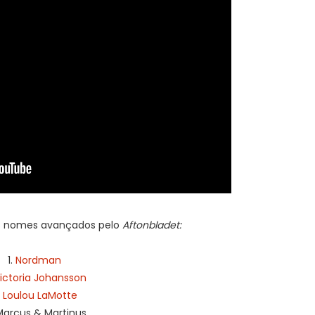
os nomes avançados pelo
Aftonbladet:
1.
Nordman
ictoria Johansson
.
Loulou LaMotte
Marcus & Martinus