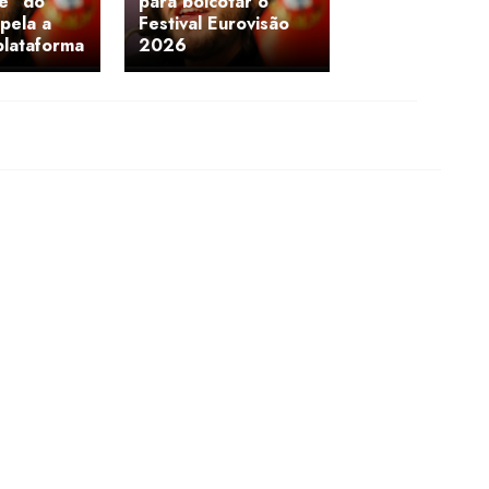
e" do
para boicotar o
apela a
Festival Eurovisão
plataforma
2026