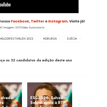
 nosso
Facebook
,
Twitter
e
Instagram
. Visite já!
et/ Imagem: SVT/Vídeo: Eurovision.tv
MELODIFESTIVALEN 2023
NORUEGA
SUÉCIA
ça os 32 candidatos da edição deste ano
Salvador
ESC2026: Salvador
ra
Sobral apela à RTP