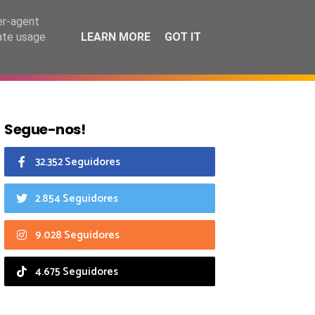
6 agosto 2026
er-agent
rate usage
LEARN MORE
GOT IT
CIAIS
CALENDÁRIO
Segue-nos!
32.352 Seguidores
2.854 Seguidores
9.028 Seguidores
4.675 Seguidores