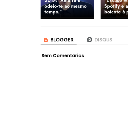
2017: "Amo-te e
"Excuse M
odeio-te ao mesmo
Spotify e 
tempo."
boicote à 
Sem Comentários