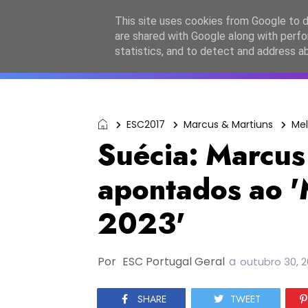
Início
Sobre a equipa
Contactos
Po
This site uses cookies from Google to de
are shared with Google along with perfo
ESC2027
JESC2026
F
statistics, and to detect and address a
ESC2017
Marcus & Martiuns
Mel
Suécia: Marcus
apontados ao '
2023'
Por
ESC Portugal Geral
a
outubro 30, 
SHARE
TWEET