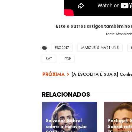
Este e outros artigos também no
Fonte: Aftonblad
ESC2017
MARCUS & MARTIUNS
SVT
TOP
[A ESCOLHA É SUA X] Conhe
Salvador Sobral
Portugal: 
sobre a Eurovisão
Sobral reti