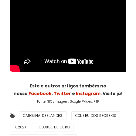
Este e outros artigos também no
nosso
Facebook
,
Twitter
e
Instagram
. Visite já!
Fonte: SIC /Imagem: Google /Vídeo: RTP
CAROLINA DESLANDES
COLISEU DOS RECREIOS
FC2021
GLOBOS DE OURO