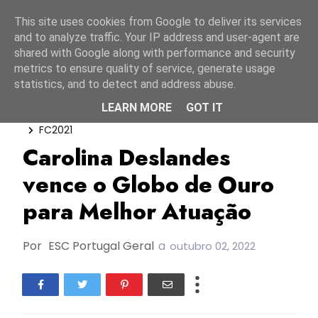
Início
8 agosto 2026
This site uses cookies from Google to deliver its services
and to analyze traffic. Your IP address and user-agent are
shared with Google along with performance and security
metrics to ensure quality of service, generate usage
statistics, and to detect and address abuse.
LEARN MORE
GOT IT
Carolina Deslandes
Coliseu Dos Recreios
FC2021
Carolina Deslandes
vence o Globo de Ouro
para Melhor Atuação
Por
ESC Portugal Geral
a
outubro 02, 2022