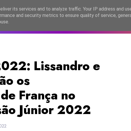
lítica de Privacidade
liver its services and to analyze traffic. Your IP address and us
rmance and security metrics to ensure quality of service, gene
C2026
EASC2026
PORTUGAL
LANÇAMENTOS
ESPE
buse.
022: Lissandro e
ão os
 de França no
isão Júnior 2022
022