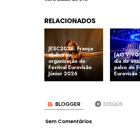
JESC2026: França
abdica da
[AO VIVO]
organização do
dia de ens
Festival Eurovisão
palco do F
Júnior 2026
Eurovisão
Sem Comentários