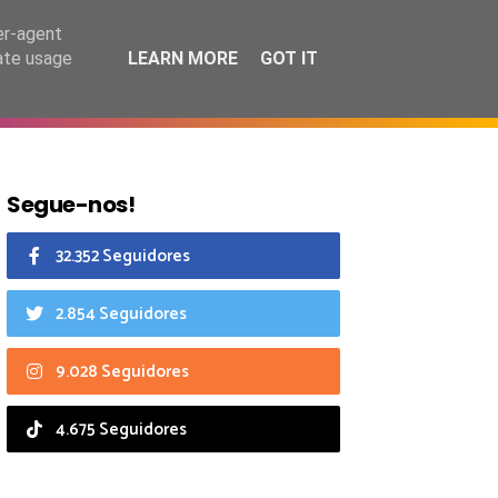
7 agosto 2026
er-agent
rate usage
LEARN MORE
GOT IT
CIAIS
CALENDÁRIO
Segue-nos!
32.352 Seguidores
2.854 Seguidores
9.028 Seguidores
4.675 Seguidores