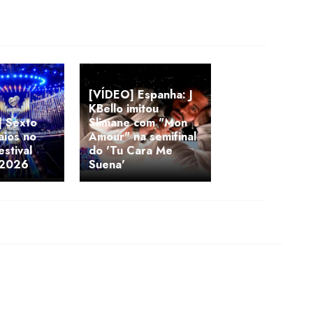
[VÍDEO] Espanha: J
KBello imitou
 Sexto
Slimane com "Mon
aios no
Amour" na semifinal
estival
do 'Tu Cara Me
 2026
Suena'