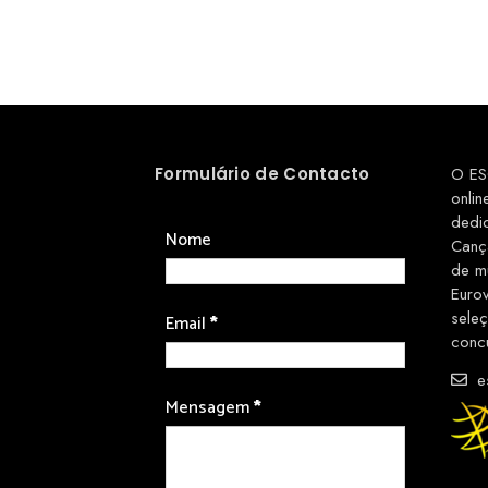
Formulário de Contacto
O ES
onlin
dedi
Nome
Canç
de m
Euro
sele
Email
*
conc
es
Mensagem
*