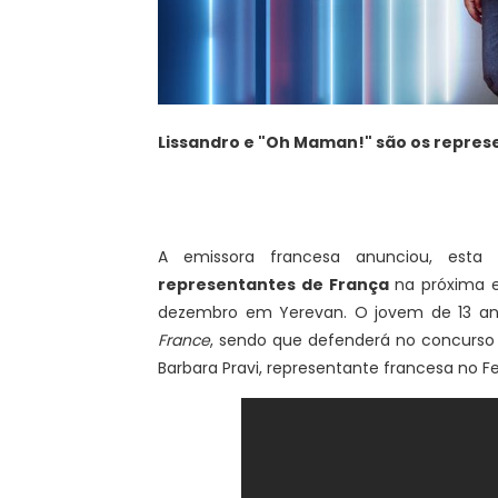
Lissandro e "Oh Maman!" são os represe
A emissora francesa anunciou, est
representantes de França
na próxima ed
dezembro em Yerevan. O jovem de 13 ano
France
, sendo que defenderá no concurso
Barbara Pravi, representante francesa no Fes