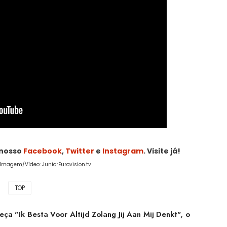
 nosso
Facebook
,
Twitter
e
Instagram
. Visite já!
 Imagem/Vídeo: JuniorEurovision.tv
TOP
ça "Ik Besta Voor Altijd Zolang Jij Aan Mij Denkt", o