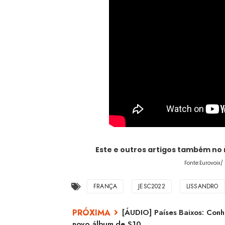
Este e outros artigos também no
Fonte:Eurovoix/
FRANÇA
JESC2022
LISSANDRO
[ÁUDIO] Países Baixos: Conhe
novo álbum de S10