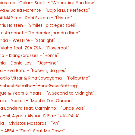
cies feat. Calum Scott - "Where Are You Now"
a & Soleá Morente - "Bajo la Luz Perfecta"
LMAR feat. Robi Szikora - "Úristen"
 Holsten - "Smilet i ditt eget speil"
e Armanet - "Le dernier jour du disco"
nda - Westlife - "Starlight"
Vlaho feat. ZSA ZSA - "Flowerpot"
ia - Klangkarussell - "Home"
ia - Daniel Levi - "Jasmine"
a - Eva Boto - "Nočem, da greš"
bllo Vittar & Rina Sawayama - "Follow Me"
chael Schulte - "Here Goes Nothing"
ogue & Years & Years - "A Second to Midnight"
ukas Yorkas - "Mechri Ton Ourano"
a Bandeira feat. Carminho - "Onde Vais"
 Heil, Alyona Alyona & Ela - "#KUPALA"
a - Christos Mastoras - "An"
- ABBA - "Don't Shut Me Down"