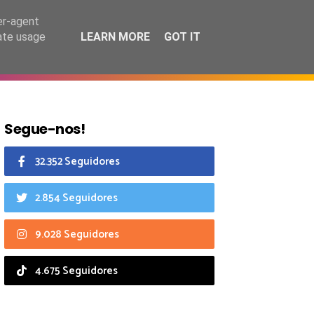
8 agosto 2026
er-agent
rate usage
LEARN MORE
GOT IT
CIAIS
CALENDÁRIO
Segue-nos!
32.352 Seguidores
2.854 Seguidores
9.028 Seguidores
4.675 Seguidores