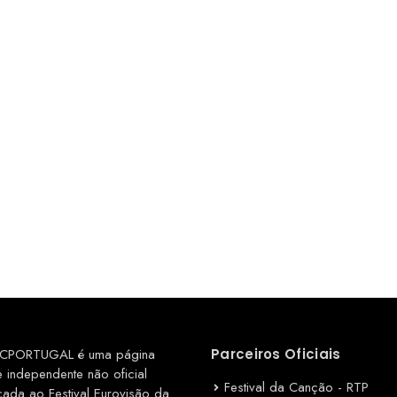
CPORTUGAL é uma página
Parceiros Oficiais
e independente não oficial
Festival da Canção - RTP
cada ao Festival Eurovisão da