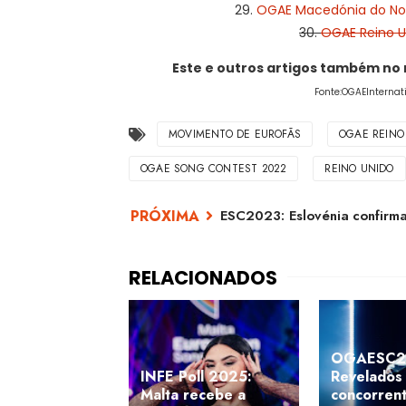
29.
OGAE Macedónia do Nort
30.
OGAE Reino Un
Este e outros artigos também no
Fonte:OGAEInternat
MOVIMENTO DE EUROFÃS
OGAE REINO
OGAE SONG CONTEST 2022
REINO UNIDO
ESC2023: Eslovénia confirma
OGAESC2
INFE Poll 2025:
Revelados
Malta recebe a
concorren