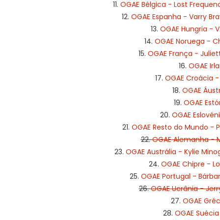
11.
OGAE Bélgica - Lost Frequen
12.
OGAE Espanha - Varry Brav
13.
OGAE Hungria - VA
14.
OGAE Noruega - Chris
15.
OGAE França - Juliett
16.
OGAE Irla
17.
OGAE Croácia - 
18.
OGAE Áustr
19.
OGAE Estón
20.
OGAE Eslovéni
21.
OGAE Resto do Mundo - Pa
22.
OGAE Alemanha - Mi
23.
OGAE Austrália - Kylie Min
24.
OGAE Chipre - Lo
25.
OGAE Portugal - Bárbar
26.
OGAE Ucrânia - Jerry
27.
OGAE Gréci
28.
OGAE Suécia 