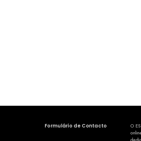
Formulário de Contacto
O ES
onlin
dedi