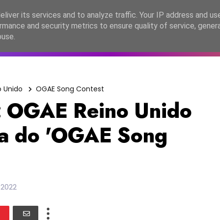
lítica de Privacidade
liver its services and to analyze traffic. Your IP address and us
rmance and security metrics to ensure quality of service, gene
C2026
EASC2026
PORTUGAL
LANÇAMENTOS
ESPE
buse.
 Unido
OGAE Song Contest
OGAE Reino Unido
da do 'OGAE Song
 2022