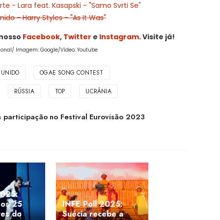
e - Lara feat. Kasapski - "Samo Svrti Se"
ido - Harry Styles - "As It Was"
 nosso
Facebook
,
Twitter
e
Instagram
. Visite já!
ional/ Imagem: Google/Vídeo: Youtube
 UNIDO
OGAE SONG CONTEST
RÚSSIA
TOP
UCRÂNIA
 participação no Festival Eurovisão 2023
025:
 os 25
INFE Poll 2025:
tes do
Suécia recebe a