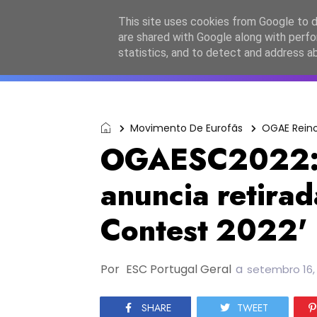
Início
Sobre a equipa
Contactos
Po
This site uses cookies from Google to de
are shared with Google along with perfo
ESC2027
JESC2026
F
statistics, and to detect and address a
Movimento De Eurofãs
OGAE Reino
OGAESC2022: 
anuncia retira
Contest 2022'
Por
ESC Portugal Geral
a
setembro 16,
SHARE
TWEET