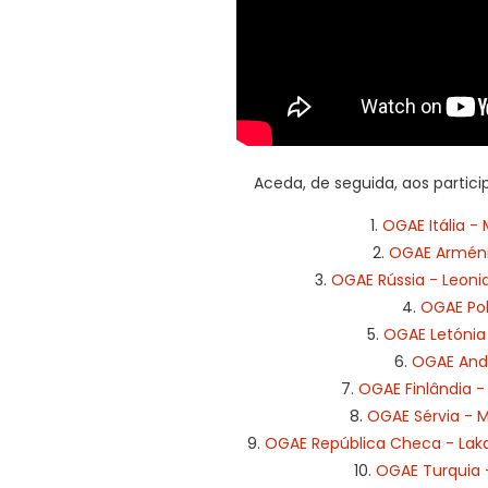
Aceda, de seguida, aos partic
1.
OGAE Itália -
2.
OGAE Arménia
3.
OGAE Rússia - Leonid
4.
OGAE Pol
5.
OGAE Letónia -
6.
OGAE Ando
7.
OGAE Finlândia -
8.
OGAE Sérvia - Mi
9.
OGAE República Checa - Laka
10.
OGAE Turquia 