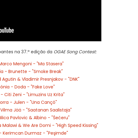
ipantes na 37.ª edição da
OGAE Song Contest:
 Marco Mengoni - "Ma Stasera"
 - Brunette - "Smoke Break"
 Agutin & Vladimir Presnjakov - "DNK"
ónia - Doda - "Fake Love"
 Citi Zeni - "Limuzins Uz Krita"
rra - Julen - "Una Cançó"
 Vilma Jää - "Saatanan Saalistaja"
lica Pavlovic & Albino - "Šećeru"
 Malawi & We Are Domi - "High Speed Kissing"
- Kerimcan Durmaz - "Peşimde"