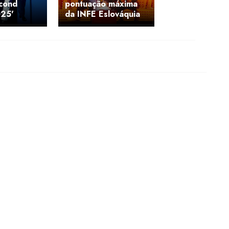
cond
pontuação máxima
25'
da INFE Eslováquia