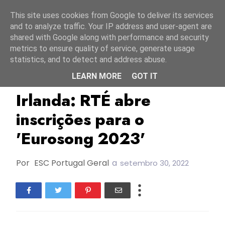
Início
7 agosto 2026
This site uses cookies from Google to deliver its services
and to analyze traffic. Your IP address and user-agent are
shared with Google along with performance and security
metrics to ensure quality of service, generate usage
statistics, and to detect and address abuse.
LEARN MORE
GOT IT
ESC2023
Eurosong 2023
Irlanda
Irlanda: RTÉ abre
inscrições para o
'Eurosong 2023'
Por
ESC Portugal Geral
a
setembro 30, 2022