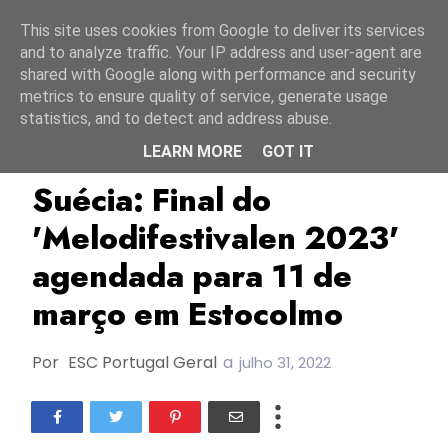
Início
7 agosto 2026
This site uses cookies from Google to deliver its services
and to analyze traffic. Your IP address and user-agent are
shared with Google along with performance and security
metrics to ensure quality of service, generate usage
statistics, and to detect and address abuse.
LEARN MORE
GOT IT
ESC2023
Melodifestivalen 2023
Suécia
Suécia: Final do
'Melodifestivalen 2023'
agendada para 11 de
março em Estocolmo
Por
ESC Portugal Geral
a
julho 31, 2022