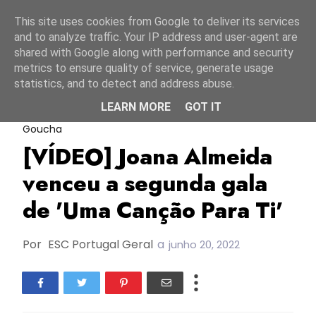
Início
6 agosto 2026
This site uses cookies from Google to deliver its services
and to analyze traffic. Your IP address and user-agent are
shared with Google along with performance and security
metrics to ensure quality of service, generate usage
statistics, and to detect and address abuse.
LEARN MORE
GOT IT
JESC2019
Joana Almeida
Manuel Luís
Goucha
[VÍDEO] Joana Almeida
venceu a segunda gala
de 'Uma Canção Para Ti'
Por
ESC Portugal Geral
a
junho 20, 2022