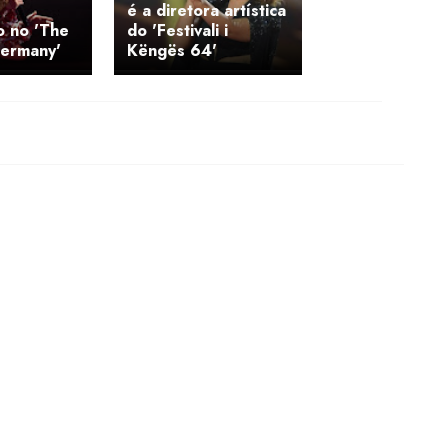
é a diretora artística
o no 'The
do 'Festivali i
Germany'
Këngës 64'