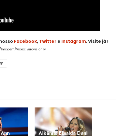
 nosso
Facebook
,
Twitter
e
Instagram
. Visite já!
I/Imagem/Vídeo: EurovisionTv
OP
 Ann
Albânia: Elhaida Dani