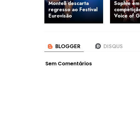
Montell descarta
Sophie em
regresso ao Festival
competiçã
Eurovisão
Voice of 
Sem Comentários