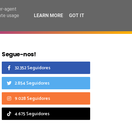
7 agosto 2026
er-agent
rate usage
LEARN MORE
GOT IT
CIAIS
CALENDÁRIO
Segue-nos!
32.352 Seguidores
2.854 Seguidores
9.028 Seguidores
4.675 Seguidores