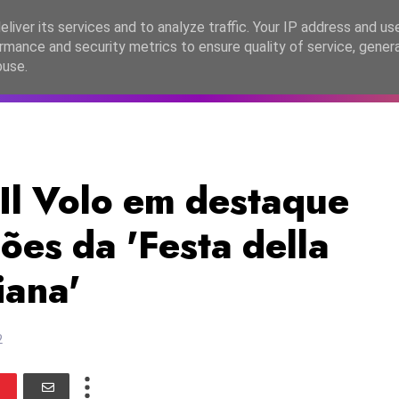
lítica de Privacidade
liver its services and to analyze traffic. Your IP address and us
rmance and security metrics to ensure quality of service, gene
C2026
EASC2026
PORTUGAL
LANÇAMENTOS
ESPE
buse.
 Il Volo em destaque
es da 'Festa della
iana'
2