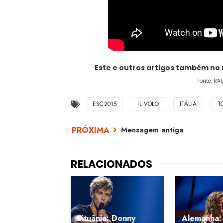
Este e outros artigos também no
Fonte: RA
ESC2015
IL VOLO
ITÁLIA
T
Mensagem antiga
Lituânia: Donny
Alemanha: