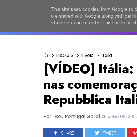
Início
Sobre a equipa
Contactos
Po
This site uses cookies from Google to de
are shared with Google along with perfo
ESC2027
JESC2026
F
statistics, and to detect and address a
ESC2015
Il Volo
Itália
[VÍDEO] Itália:
nas comemoraçõ
Repubblica Ital
Por
ESC Portugal Geral
a
junho 03, 202
SHARE
TWEET