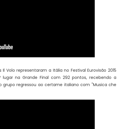
s Il Volo representaram a Itália no Festival Eurovisão 2015
 lugar na Grande Final com 292 pontos, recebendo a
o grupo regressou ao certame italiano com
"Musica che