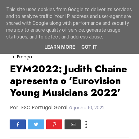
Início
8 agosto 2026
This site uses cookies from Google to deliver its services
and to analyze traffic. Your IP address and user-agent are
shared with Google along with performance and security
metrics to ensure quality of service, generate usage
statistics, and to detect and address abuse.
LEARN MORE
GOT IT
Eurovision Young Musicians
EYM2022
França
EYM2022: Judith Chaine
apresenta o 'Eurovision
Young Musicians 2022'
Por
ESC Portugal Geral
a
junho 10, 2022