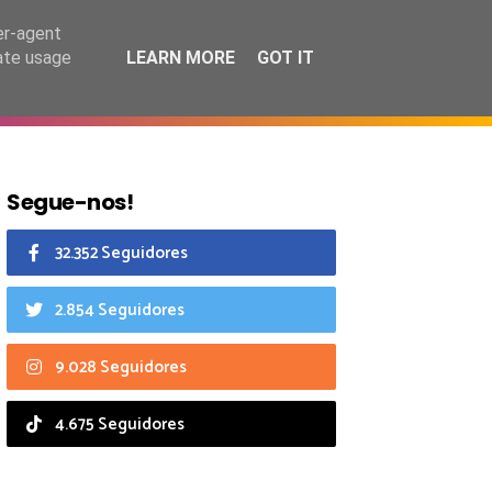
6 agosto 2026
er-agent
rate usage
LEARN MORE
GOT IT
CIAIS
CALENDÁRIO
Segue-nos!
32.352 Seguidores
2.854 Seguidores
9.028 Seguidores
4.675 Seguidores