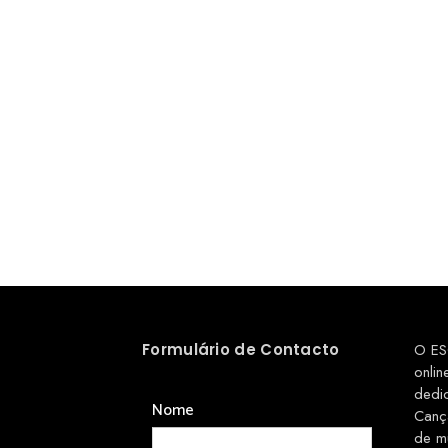
Formulário de Contacto
O ES
onlin
dedi
Nome
Canç
de m