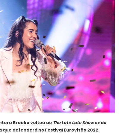
antora Brooke voltou ao
The Late Late Show
onde
a que defenderá no Festival Eurovisão 2022.