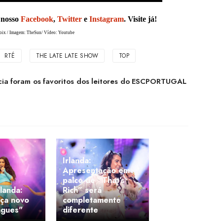
 nosso
Facebook
,
Twitter
e
Instagram
. Visite já!
oix / Imagem: TheSun/ Vídeo: Youtube
RTÉ
THE LATE LATE SHOW
TOP
a foram os favoritos dos leitores do ESCPORTUGAL
Irlanda:
Apresentação em
palco de “That’s
landa:
Rich” será
nça novo
completamente
ngues"
diferente