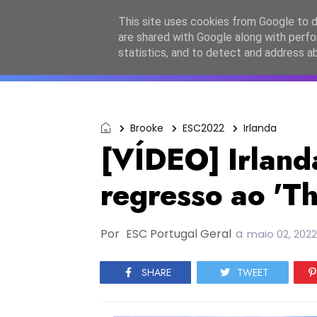
Início
Sobre a equipa
Contactos
Po
This site uses cookies from Google to de
are shared with Google along with perfo
ESC2027
JESC2026
F
statistics, and to detect and address a
Brooke
ESC2022
Irlanda
[VÍDEO] Irland
regresso ao 'T
Por
ESC Portugal Geral
a
maio 02, 2022
SHARE
TWEET