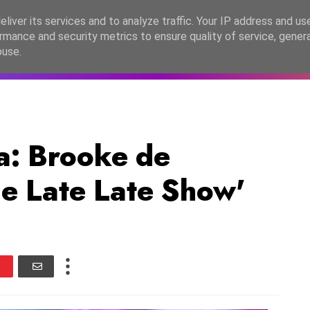
lítica de Privacidade
liver its services and to analyze traffic. Your IP address and us
rmance and security metrics to ensure quality of service, gene
C2026
EASC2026
PORTUGAL
LANÇAMENTOS
ESPE
buse.
a: Brooke de
he Late Late Show'