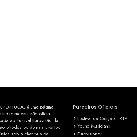
CPORTUGAL é uma página
Parceiros Oficiais
e independente não oficial
Festival da Canção - RTP
cada ao Festival Eurovisão da
Young Musicians
ão e todos os demais eventos
Eurovision.tv
úsica sob a chancela da