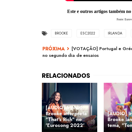
Este e outros artigos também no
Fonte: Eurov
BROOKE
ESC2022
IRLANDA
[VOTAÇÃO] Portugal e Gréci
no segundo dia de ensaios
[ÁUDIO] Irlanda:
Brooke interpreta
[ÁUDIO] Ir
"That's Rich" no
Brooke la
'Eurosong 2022'
tema, "To