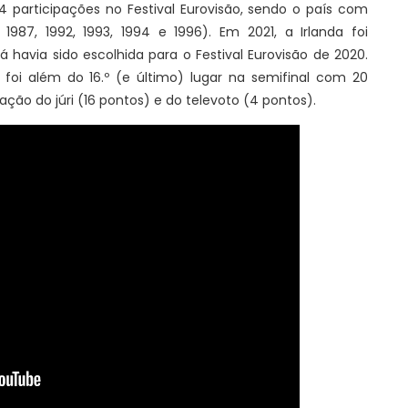
4 participações no Festival Eurovisão, sendo o país com
 1987, 1992, 1993, 1994 e 1996). Em 2021, a Irlanda foi
á havia sido escolhida para o Festival Eurovisão de 2020.
foi além do 16.º (e último) lugar na semifinal com 20
tação do júri (16 pontos) e do televoto (4 pontos).