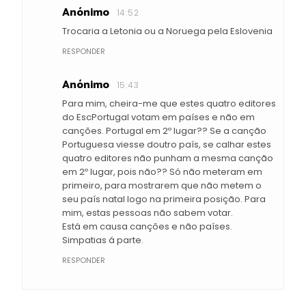
Anónimo
14:52
Trocaria a Letonia ou a Noruega pela Eslovenia
RESPONDER
Anónimo
15:43
Para mim, cheira-me que estes quatro editores
do EscPortugal votam em países e não em
canções. Portugal em 2º lugar?? Se a canção
Portuguesa viesse doutro país, se calhar estes
quatro editores não punham a mesma canção
em 2º lugar, pois não?? Só não meteram em
primeiro, para mostrarem que não metem o
seu país natal logo na primeira posição. Para
mim, estas pessoas não sabem votar.
Está em causa canções e não países.
Simpatias á parte.
RESPONDER