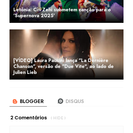
Letónia: Citi Zēni submetem canção para o
'Supernova 2025'
[VÍDEO] Laura Pausini lança "La Dernière
Chanson", versão de "Due Vite", ao lado de
Julien Lieb
2 Comentários
( HIDE )