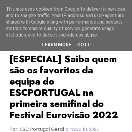
Início
7 agosto 2026
This site uses cookies from Google to deliver its services
and to analyze traffic. Your IP address and user-agent are
shared with Google along with performance and security
metrics to ensure quality of service, generate usage
statistics, and to detect and address abuse.
LEARN MORE
GOT IT
ESC2022
Especial
TOP
[ESPECIAL] Saiba quem
são os favoritos da
equipa do
ESCPORTUGAL na
primeira semifinal do
Festival Eurovisão 2022
Por
ESC Portugal Geral
a
maio 10, 2022