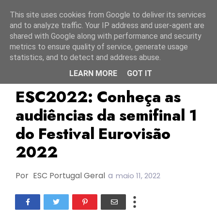
Início
6 agosto 2026
This site uses cookies from Google to deliver its services
and to analyze traffic. Your IP address and user-agent are
shared with Google along with performance and security
metrics to ensure quality of service, generate usage
statistics, and to detect and address abuse.
LEARN MORE
GOT IT
Audiências
ESC2022
TOP
ESC2022: Conheça as
audiências da semifinal 1
do Festival Eurovisão
2022
Por
ESC Portugal Geral
a
maio 11, 2022