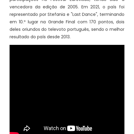
vencedora da edição de 2005. Em 2021, o país foi
representado por Stefania e "Last Dance", terminando
em 10.º lugar na Grande Final com 170 pontos, dois
deles oriundos do televoto português, sendo o melhor
resultado do país desde 2013.