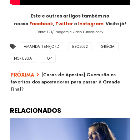
Este e outros artigos também no
nosso
Facebook
,
Twitter
e
Instagram
. Visite já!
Fonte: ERT/ Imagem e Video: Eurovision.tv
AMANDA TENFJORD
ESC2022
GRÉCIA
NORUEGA
TOP
[Casas de Apostas] Quem são os
favoritos dos apostadores para passar à Grande
Final?