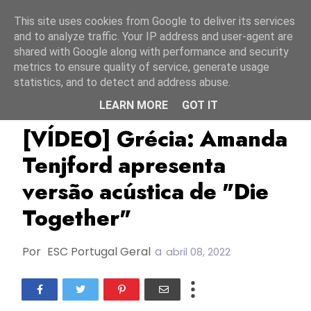
Início
10 agosto 2026
This site uses cookies from Google to deliver its services
and to analyze traffic. Your IP address and user-agent are
shared with Google along with performance and security
metrics to ensure quality of service, generate usage
statistics, and to detect and address abuse.
LEARN MORE
GOT IT
Amanda Tenfjord
ESC2022
Grécia
[VÍDEO] Grécia: Amanda
Tenjford apresenta
versão acústica de "Die
Together"
Por
ESC Portugal Geral
a
abril 08, 2022