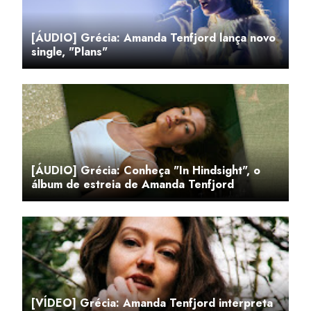
[ÁUDIO] Grécia: Amanda Tenfjord lança novo
single, "Plans"
[ÁUDIO] Grécia: Conheça "In Hindsight", o
álbum de estreia de Amanda Tenfjord
[VÍDEO] Grécia: Amanda Tenfjord interpreta