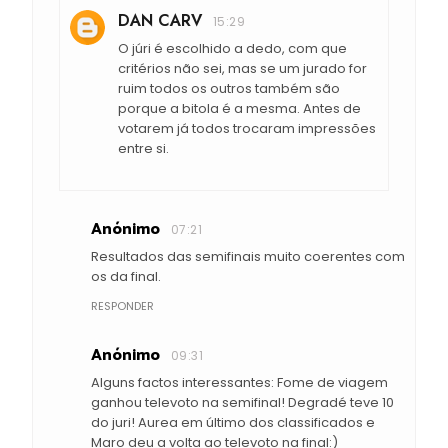
DAN CARV
15:29
O júri é escolhido a dedo, com que
critérios não sei, mas se um jurado for
ruim todos os outros também são
porque a bitola é a mesma. Antes de
votarem já todos trocaram impressões
entre si.
Anónimo
07:21
Resultados das semifinais muito coerentes com
os da final.
RESPONDER
Anónimo
09:31
Alguns factos interessantes: Fome de viagem
ganhou televoto na semifinal! Degradé teve 10
do juri! Aurea em último dos classificados e
Maro deu a volta ao televoto na final:)