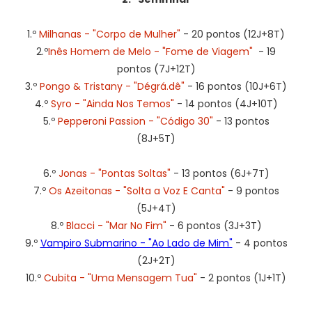
1.º
Milhanas - "Corpo de Mulher"
- 20 pontos (12J+8T)
2.º
Inês Homem de Melo - "Fome de Viagem"
- 19
pontos (7J+12T)
3.º
Pongo & Tristany - "Dégrá.dê"
- 16 pontos (10J+6T)
4.º
Syro - "Ainda Nos Temos"
- 14 pontos (4J+10T)
5.º
Pepperoni Passion - "Código 30"
- 13 pontos
(8J+5T)
6.º
Jonas - "Pontas Soltas"
- 13 pontos (6J+7T)
7.º
Os Azeitonas - "Solta a Voz E Canta"
- 9 pontos
(5J+4T)
8.º
Blacci - "Mar No Fim"
- 6 pontos (3J+3T)
9.º
Vampiro Submarino - "Ao Lado de Mim"
- 4 pontos
(2J+2T)
10.º
Cubita - "Uma Mensagem Tua"
- 2 pontos (1J+1T)