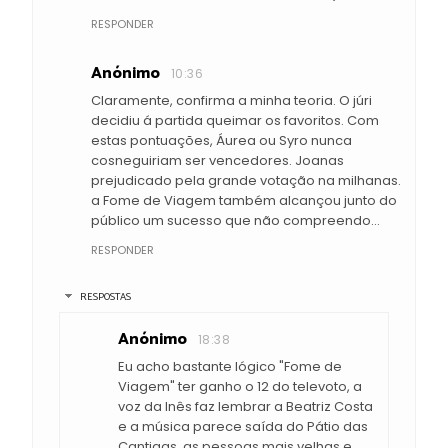
RESPONDER
Anónimo
10:36
Claramente, confirma a minha teoria. O júri
decidiu á partida queimar os favoritos. Com
estas pontuações, Áurea ou Syro nunca
cosneguiriam ser vencedores. Joanas
prejudicado pela grande votação na milhanas.
a Fome de Viagem também alcançou junto do
público um sucesso que não compreendo...
RESPONDER
RESPOSTAS
Anónimo
18:38
Eu acho bastante lógico "Fome de
Viagem" ter ganho o 12 do televoto, a
voz da Inês faz lembrar a Beatriz Costa
e a música parece saída do Pátio das
Cantigas, as pessoas mais velhas e