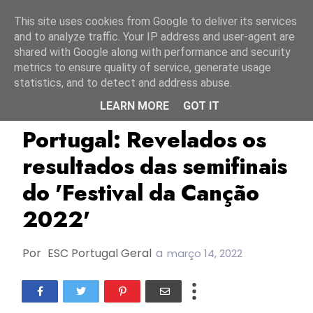
Início
7 agosto 2026
This site uses cookies from Google to deliver its services
and to analyze traffic. Your IP address and user-agent are
shared with Google along with performance and security
metrics to ensure quality of service, generate usage
statistics, and to detect and address abuse.
LEARN MORE
GOT IT
FC2022
Festival Da Canção 2022
Portugal
Portugal: Revelados os
resultados das semifinais
do 'Festival da Canção
2022'
Por
ESC Portugal Geral
a
março 14, 2022