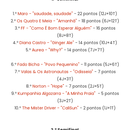
1.º
Maro - "saudade, saudade"
- 22 pontos (12J+10T)
2.º
Os Quatro E Meia - "Amanhã"
- 18 pontos (6J+12T)
3.º
FF - "Como É Bom Esperar Alguém"
- 16 pontos
(8J+8T)
4.º
Diana Castro - "Ginger Ale"
- 14 pontos (10J+4T)
5.º
Aurea - "Why?"
- 14 pontos (7J+7T)
6.º
Fado Bicha - "Povo Pequenino"
- 11 pontos (5J+6T)
7.º
Valas & Os Astronautas - "Odisseia"
- 7 pontos
(4J+3T)
8.º
Norton - "Hope"
- 7 pontos (2J+5T)
9.º
Kumpanhia Algazarra - "A Minha Praia"
- 5 pontos
(3J+2T)
10.º
The Mister Driver - "CaliSun"
- 2 pontos (1J+1T)
2.º Semifinal