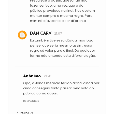
Prevalece a do júri, apesar de não
fazer sentido, uma vez que a do
público prevalece na final. Eles deviam
manter sempre a mesma regra. Para
mim não faz sentido ser diferente
DAN CARV
21:07
Eu também tive essa dúvida mas logo
pensei que seria mesmo assim, essa
regra só valer para a final. De qualquer
forma não entendo esta diferenciação.
Anónimo
23:45
Opa, o Jonas merecia ter ido á final ainda por
cima conseguia tanto passar pelo voto do
público como do júri.
RESPONDER
RESPOSTAS