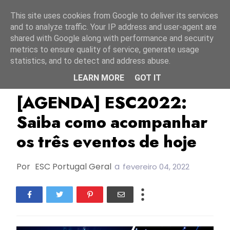
Início
6 agosto 2026
This site uses cookies from Google to deliver its services
and to analyze traffic. Your IP address and user-agent are
shared with Google along with performance and security
metrics to ensure quality of service, generate usage
statistics, and to detect and address abuse.
LEARN MORE
GOT IT
Agenda 2022
ESC2022
Eurosong 2022
[AGENDA] ESC2022:
Saiba como acompanhar
os três eventos de hoje
Por
ESC Portugal Geral
a
fevereiro 04, 2022