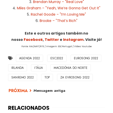
3.
Brendan Murray – "Real Love"
4.
Miles Graham – "Yeah, We’re Gonna Get Out It"
5.
Rachel Goode – "I’m Loving Me"
6.
Brooke – "That’s Rich"
Este e outros artigos também no
nosso
Facebook
,
Twitter
e
Instagram
. Visite já!
Fonte: RAI/MRT/RTE / Imagem: ESCPortugal / Vídeo: Youtube
AGENDA 2022
ESC2022
EUROSONG 2022
IRLANDA
ITÁLIA
MACEDÓNIA DO NORTE
SANREMO 2022
TOP
ZA EVROSONG 2022
Mensagem antiga