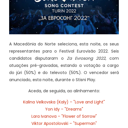
A Macedónia do Norte seleciona, esta noite, os seus
representantes para o Festival Eurovisão 2022. Seis
candidatos disputaram o
Za Evrosong 2022
, com
atuações pré-gravadas, estando a votação a cargo
do júri (50%) e do televoto (50%). O vencedor será
anunciado, esta noite, durante o Stisni Play.
Aceda, de seguida, ao alinhamento:
Kalina Velkovska (Kaly) – "Love and Light"
Yon Idy – "Dreams"
Lara Ivanova – "Flower of Sorrow"
Viktor Apostolovski – "Superman"