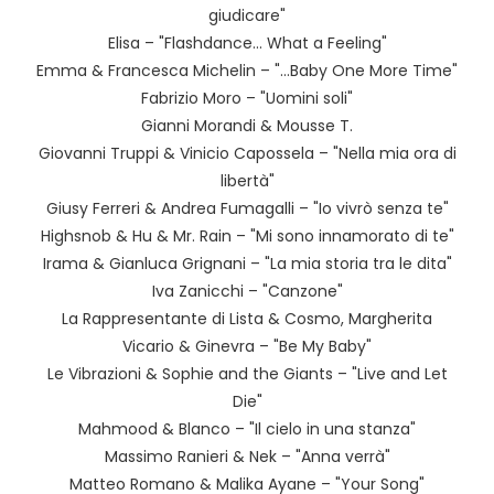
giudicare"
Elisa – "Flashdance… What a Feeling"
Emma & Francesca Michelin – "…Baby One More Time"
Fabrizio Moro – "Uomini soli"
Gianni Morandi & Mousse T.
Giovanni Truppi & Vinicio Capossela – "Nella mia ora di
libertà"
Giusy Ferreri & Andrea Fumagalli – "Io vivrò senza te"
Highsnob & Hu & Mr. Rain – "Mi sono innamorato di te"
Irama & Gianluca Grignani – "La mia storia tra le dita"
Iva Zanicchi – "Canzone"
La Rappresentante di Lista & Cosmo, Margherita
Vicario & Ginevra – "Be My Baby"
Le Vibrazioni & Sophie and the Giants – "Live and Let
Die"
Mahmood & Blanco – "Il cielo in una stanza"
Massimo Ranieri & Nek – "Anna verrà"
Matteo Romano & Malika Ayane – "Your Song"