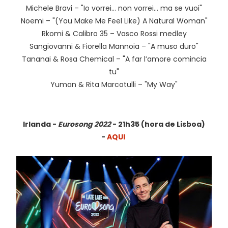
Michele Bravi – "Io vorrei… non vorrei… ma se vuoi"
Noemi – "(You Make Me Feel Like) A Natural Woman"
Rkomi & Calibro 35 – Vasco Rossi medley
Sangiovanni & Fiorella Mannoia – "A muso duro"
Tananai & Rosa Chemical – "A far l’amore comincia
tu"
Yuman & Rita Marcotulli – "My Way"
Irlanda -
Eurosong 2022
- 21h35 (hora de Lisboa)
-
AQUI