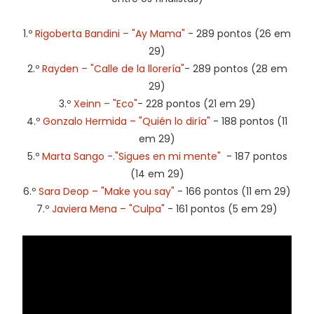
1.º
Rigoberta Bandini – "Ay Mama"
- 289 pontos (26 em
29)
2.º
Rayden – "Calle de la llorería"
- 289 pontos (28 em
29)
3.º
Xeinn – "Eco"
- 228 pontos (21 em 29)
4.º
Gonzalo Hermida – "Quién lo diría"
- 188 pontos (11
em 29)
5.º
Marta Sango -."Sigues en mi mente"
- 187 pontos
(14 em 29)
6.º
Sara Deop – "Make you say"
- 166 pontos (11 em 29)
7.º
Javiera Mena – "Culpa"
- 161 pontos (5 em 29)