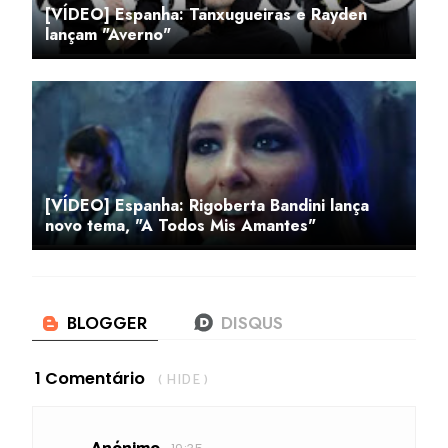
[VÍDEO] Espanha: Tanxugueiras e Rayden
lançam "Averno"
[VÍDEO] Espanha: Rigoberta Bandini lança
novo tema, "A Todos Mis Amantes"
1 Comentário
( HIDE )