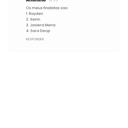
Anónimo
19:35
Os meus finalistas sao:
1. Rayden
2. Xeinn
3. Javiera Mena
4. Sara Deop
RESPONDER