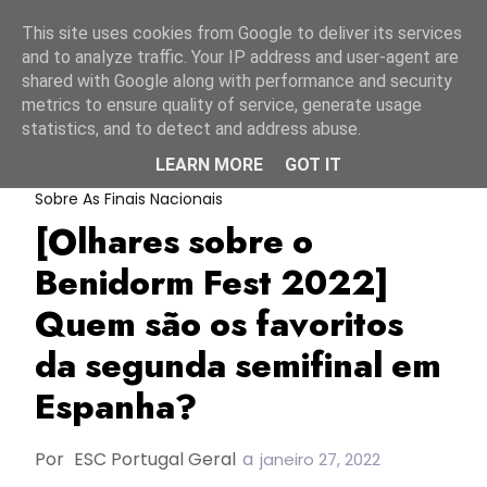
Início
8 agosto 2026
This site uses cookies from Google to deliver its services
and to analyze traffic. Your IP address and user-agent are
shared with Google along with performance and security
metrics to ensure quality of service, generate usage
statistics, and to detect and address abuse.
LEARN MORE
GOT IT
Benidorm Fest 2022
Espanha
Olhares
Sobre As Finais Nacionais
[Olhares sobre o
Benidorm Fest 2022]
Quem são os favoritos
da segunda semifinal em
Espanha?
Por
ESC Portugal Geral
a
janeiro 27, 2022