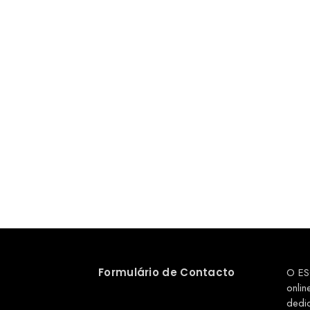
Formulário de Contacto
O ES
onlin
dedi