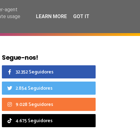
6 agosto 2026
er-agent
rate usage
LEARN MORE
GOT IT
CIAIS
CALENDÁRIO
Segue-nos!
32.352 Seguidores
2.854 Seguidores
9.028 Seguidores
4.675 Seguidores