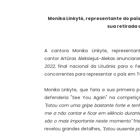
Monika Linkytė, representante do país
sua retirada
A cantora Monika Linkyte, representan
cantor Artūras Aleksiejus-Alekas anunciar
2022
, final nacional da Lituânia para o F
concorrentes para representar o país em T
Monika Linkyte, que faria a sua primeira p
defenderia "See You Again" na competi
"Estou com uma gripe bastante forte e te
me a não cantar e ficar em silêncio durant
são o mais importante neste momento"
fri
revelou grandes detalhes,
"Estou ausente po