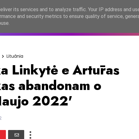
lítica de Privacidade
liver its services and to analyze traffic. Your IP address and us
rmance and security metrics to ensure quality of service, gene
C2026
EASC2026
PORTUGAL
LANÇAMENTOS
ESPE
buse.
Lituânia
a Linkytė e Artūras
kas abandonam o
Naujo 2022'
2