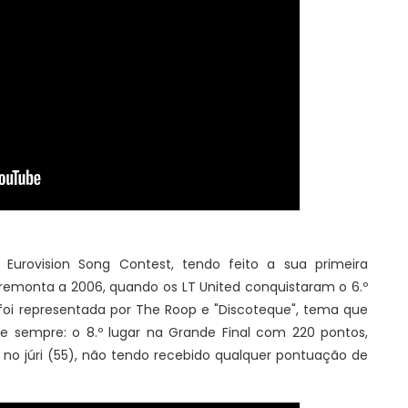
o Eurovision Song Contest, tendo feito a sua primeira
 remonta a 2006, quando os LT United conquistaram o 6.º
 foi representada por The Roop e "Discoteque", tema que
e sempre: o 8.º lugar na Grande Final com 220 pontos,
.º no júri (55), não tendo recebido qualquer pontuação de