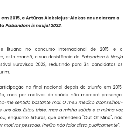
 em 2015, e Artūras Aleksiejus-Alekas
anunciaram a
 do
Pabandom iš naujo! 2022
.
te lituana no concurso internacional de 2015, e o
am, esta manhã, a sua desistência do
Pabandom Is Naujo
estival Eurovisão 2022, reduzindo para 34 candidatos os
urim.
articipação na final nacional depois do triunfo em 2015,
ção, mas por motivos de saúde não marcará presença:
nho-me sentido bastante mal. O meu médico aconselhou-
e uns dias. Estou triste, mas a minha saúde e a minha voz
sou, enquanto Arturas, que defenderia "Out Of Mind", não
r motivos pessoais. Prefiro não falar disso publicamente".