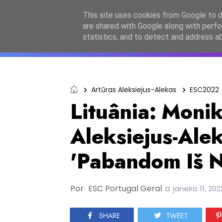
Início
Sobre a equipa
Contactos
Po
This site uses cookies from Google to de
are shared with Google along with perfo
ESC2027
JESC2026
F
statistics, and to detect and address a
Artūras Aleksiejus-Alekas
ESC2022
Lituânia: Monik
Aleksiejus-Ale
'Pabandom Iš 
Por
ESC Portugal Geral
a
janeiro 11, 202
SHARE
TWEET