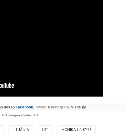
 no nosso
Facebook
,
Twitter
e
Instagram
. Visite já!
: LRT /Imagem e Vídeo: LRT
LITUÂNIA
LRT
MONIKA LINKYTĖ