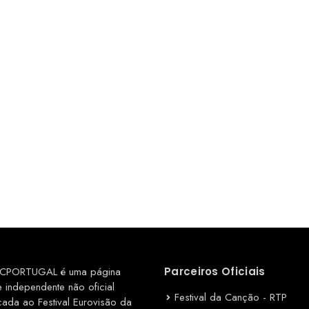
CPORTUGAL é uma página
Parceiros Oficiais
e independente não oficial
Festival da Canção - RTP
cada ao Festival Eurovisão da