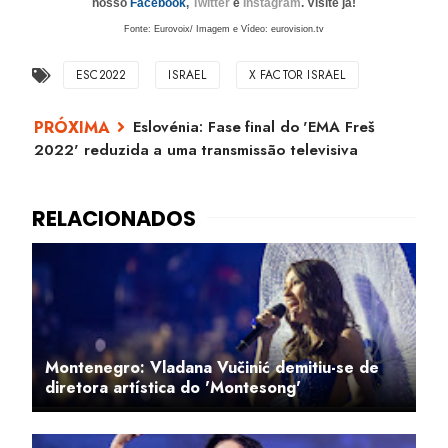
nosso
Facebook
,
Twitter
e
Instagram
. Visite já!
Fonte: Eurovoix/ Imagem e Vídeo: eurovision.tv
ESC2022
ISRAEL
X FACTOR ISRAEL
Eslovénia: Fase final do 'EMA Freš
2022' reduzida a uma transmissão televisiva
Montenegro: Vladana Vučinić demitiu-se de
diretora artística do 'Montesong'