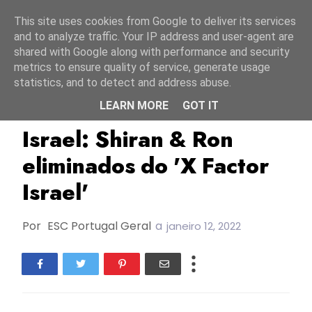
Início
7 agosto 2026
This site uses cookies from Google to deliver its services
and to analyze traffic. Your IP address and user-agent are
shared with Google along with performance and security
metrics to ensure quality of service, generate usage
statistics, and to detect and address abuse.
LEARN MORE
GOT IT
ESC2022
Israel
X Factor Israel
Israel: Shiran & Ron
eliminados do 'X Factor
Israel'
Por
ESC Portugal Geral
a
janeiro 12, 2022