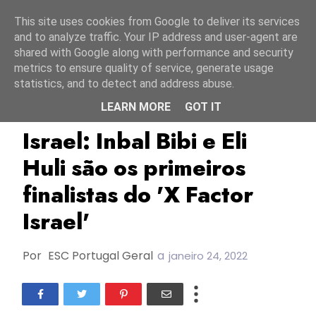
Início
8 agosto 2026
This site uses cookies from Google to deliver its services
and to analyze traffic. Your IP address and user-agent are
shared with Google along with performance and security
metrics to ensure quality of service, generate usage
statistics, and to detect and address abuse.
LEARN MORE
GOT IT
Eli Huli
ESC2022
Inbal Bibi
Israel: Inbal Bibi e Eli
Huli são os primeiros
finalistas do 'X Factor
Israel'
Por
ESC Portugal Geral
a
janeiro 24, 2022