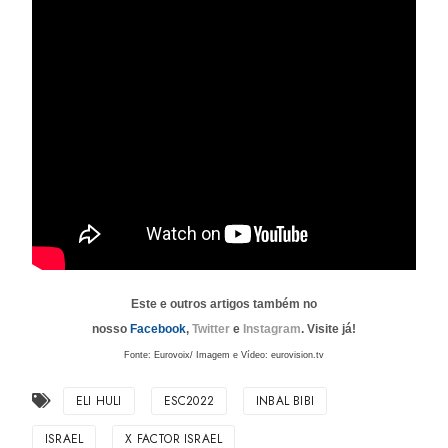
Este e outros artigos também no
nosso
Facebook
,
Twitter
e
Instagram
. Visite já!
Fonte: Eurovoix/ Imagem e Vídeo: eurovision.tv
ELI HULI
ESC2022
INBAL BIBI
ISRAEL
X FACTOR ISRAEL