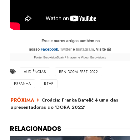
Este e outros artigos também no
nosso
Facebook
,
Twitter
e
Instagram
. Visite já!
Fonte: EurovisionSpain / Imagem e Vídeo: Eurovisiontv
AUDIÊNCIAS
BENIDORM FEST 2022
ESPANHA
RTVE
Croácia: Franka Batelić é uma das
apresentadoras do 'DORA 2022'