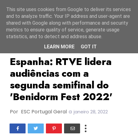
Início
8 agosto 2026
This site uses cookies from Google to deliver its services
and to analyze traffic. Your IP address and user-agent are
shared with Google along with performance and security
metrics to ensure quality of service, generate usage
statistics, and to detect and address abuse.
LEARN MORE
GOT IT
Audiências
Benidorm Fest 2022
Espanha
Espanha: RTVE lidera
audiências com a
segunda semifinal do
'Benidorm Fest 2022'
Por
ESC Portugal Geral
a
janeiro 28, 2022