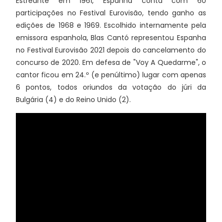
Estreante em 1961, Espanha conta com 60
participações no Festival Eurovisão, tendo ganho as
edições de 1968 e 1969. Escolhido internamente pela
emissora espanhola, Blas Cantó representou Espanha
no Festival Eurovisão 2021 depois do cancelamento do
concurso de 2020. Em defesa de "Voy A Quedarme", o
cantor ficou em 24.º (e penúltimo) lugar com apenas
6 pontos, todos oriundos da votação do júri da
Bulgária (4) e do Reino Unido (2).