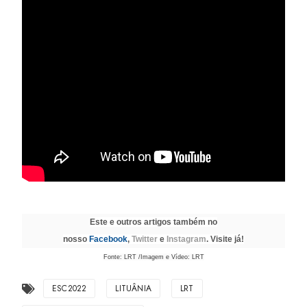
Este e outros artigos também no
nosso
Facebook
,
Twitter
e
Instagram
. Visite já!
Fonte: LRT /Imagem e Vídeo: LRT
ESC2022
LITUÂNIA
LRT