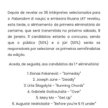
Depois de revelar os 36 intérpretes selecionados para
o
Pabandom iš naujo!
, a emissora lituana LRT revelou,
esta tarde, o alinhamento da primeira eliminatória do
certame, que será transmitida no próximo sábado, 8
de janeiro. 11 candidatos estarão a concurso, sendo
que o público (50%) e o júri (50%) serão os
responsáveis por selecionar os primeiros semifinalistas
da edição.
Aceda, de seguida, aos candidatos da 1.ª eliminatória:
1. Elonas Pokanevič - "Someday"
2. Joseph June - "Deadly"
3. Urtė Šilagalytė - "Running Chords"
4. Gabrielė Goštautaitė - "Over"
5. Mary Mo - "Get Up"
6. Augustė Vedrickaitė - "Before you're 6 ft under"