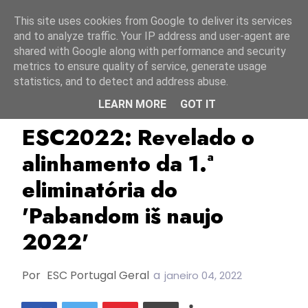
Início
7 agosto 2026
This site uses cookies from Google to deliver its services
and to analyze traffic. Your IP address and user-agent are
shared with Google along with performance and security
metrics to ensure quality of service, generate usage
statistics, and to detect and address abuse.
LEARN MORE
GOT IT
ESC2022
Lituânia
LRT
ESC2022: Revelado o
alinhamento da 1.ª
eliminatória do
'Pabandom iš naujo
2022'
Por
ESC Portugal Geral
a
janeiro 04, 2022