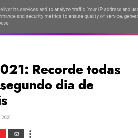
lítica de Privacidade
liver its services and to analyze traffic. Your IP address and us
rmance and security metrics to ensure quality of service, gene
C2026
EASC2026
PORTUGAL
LANÇAMENTOS
ESPE
buse.
021: Recorde todas
 segundo dia de
is
 2021