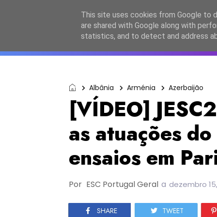
Início
Sobre a equipa
Contactos
Po
This site uses cookies from Google to de
are shared with Google along with perfo
ESC2027
JESC2026
F
statistics, and to detect and address a
Albânia
Arménia
Azerbaijão
[VÍDEO] JESC2
as atuações do
ensaios em Par
Por
ESC Portugal Geral
a
dezembro 15,
SHARE
TWEET