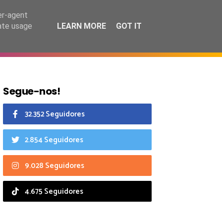
6 agosto 2026
er-agent
rate usage
LEARN MORE
GOT IT
CIAIS
CALENDÁRIO
Segue-nos!
32.352 Seguidores
2.854 Seguidores
9.028 Seguidores
4.675 Seguidores