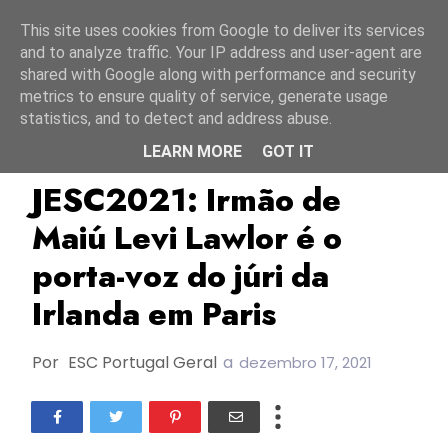
Início
7 agosto 2026
This site uses cookies from Google to deliver its services
and to analyze traffic. Your IP address and user-agent are
shared with Google along with performance and security
metrics to ensure quality of service, generate usage
statistics, and to detect and address abuse.
LEARN MORE
GOT IT
Irlanda
JESC2021
Maiú Levi Lawlor
JESC2021: Irmão de
Maiú Levi Lawlor é o
porta-voz do júri da
Irlanda em Paris
Por
ESC Portugal Geral
a
dezembro 17, 2021