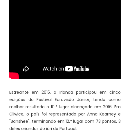
Estreante em 2015, a Irlanda participou em cinco
edições do Festival Eurovisão Júnior, tendo como
melhor resultado o 10.º lugar alcançado em 2016. Em
Gliwice, o país foi representado por Anna Kearney e
"Banshee", terminando em 12.º lugar com 73 pontos, 3
deles oriundos do júri de Portugal.