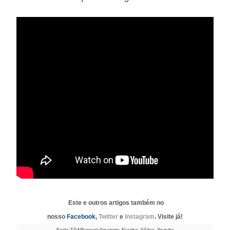
Este e outros artigos também no
nosso
Facebook
,
Twitter
e
Instagram
. Visite já!
Fonte:TG4/Eurovoix/Imagem: Escplus /Vídeo: Youtube