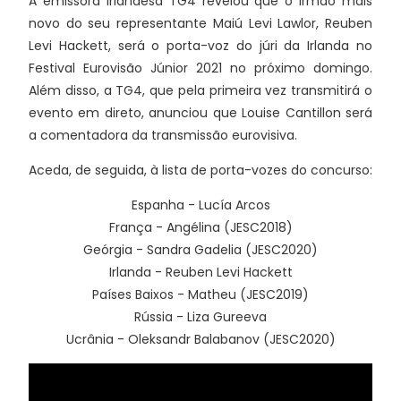
A emissora irlandesa TG4 revelou que o irmão mais
novo do seu representante Maiú Levi Lawlor, Reuben
Levi Hackett, será o porta-voz do júri da Irlanda no
Festival Eurovisão Júnior 2021 no próximo domingo.
Além disso, a TG4, que pela primeira vez transmitirá o
evento em direto, anunciou que Louise Cantillon será
a comentadora da transmissão eurovisiva.
Aceda, de seguida, à lista de porta-vozes do concurso:
Espanha - Lucía Arcos
França - Angélina (JESC2018)
Geórgia - Sandra Gadelia (JESC2020)
Irlanda - Reuben Levi Hackett
Países Baixos - Matheu (JESC2019)
Rússia - Liza Gureeva
Ucrânia - Oleksandr Balabanov (JESC2020)