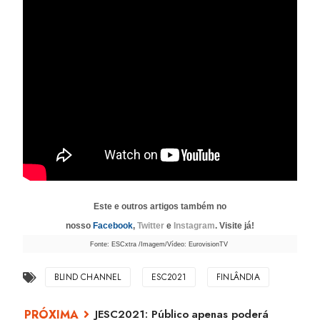
Este e outros artigos também no
nosso
Facebook
,
Twitter
e
Instagram
. Visite já!
Fonte: ESCxtra /Imagem/Vídeo: EurovisionTV
BLIND CHANNEL
ESC2021
FINLÂNDIA
JESC2021: Público apenas poderá