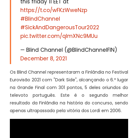
this friday 11 EET at
https://t.co/wFKzWweNzp
#BlindChannel
#SickAndDangerousTour2022
pic.twitter.com/qlmXNc9MUu
— Blind Channel (@BlindChannelFIN)
December 8, 2021
Os Blind Channel representaram a Finlândia no Festival
Eurovisão 2021 com "Dark Side", alcançando o 6.º lugar
na Grande Final com 301 pontos, 5 deles oriundos do
televoto português. Este é o segundo melhor
resultado da Finlândia na história do concurso, sendo
apenas ultrapassado pela vitória dos Lordi em 2006.