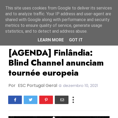
Início
6 agosto 2026
This site uses cookies from Google to deliver its services
and to analyze traffic. Your IP address and user-agent are
shared with Google along with performance and security
metrics to ensure quality of service, generate usage
statistics, and to detect and address abuse.
LEARN MORE
GOT IT
Blind Channel
ESC2021
Finlândia
[AGENDA] Finlândia:
Blind Channel anunciam
tournée europeia
Por
ESC Portugal Geral
a
dezembro 10, 2021