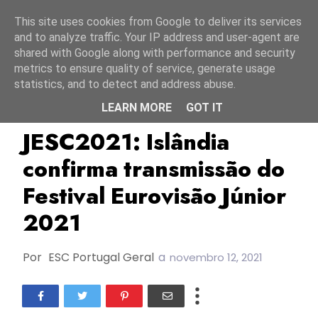
Início
9 agosto 2026
This site uses cookies from Google to deliver its services
and to analyze traffic. Your IP address and user-agent are
shared with Google along with performance and security
metrics to ensure quality of service, generate usage
statistics, and to detect and address abuse.
LEARN MORE
GOT IT
Islândia
JESC2021
RÚV
JESC2021: Islândia
confirma transmissão do
Festival Eurovisão Júnior
2021
Por
ESC Portugal Geral
a
novembro 12, 2021