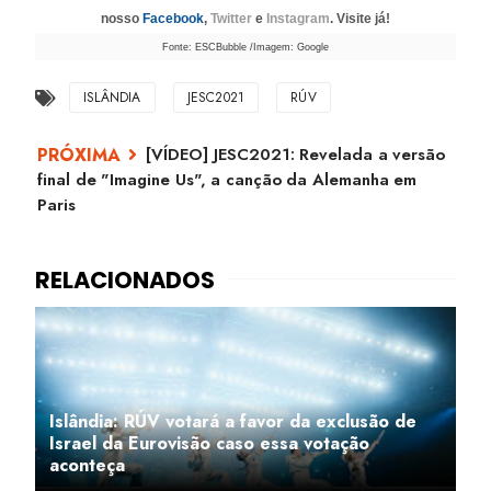
nosso
Facebook
,
Twitter
e
Instagram
. Visite já!
Fonte: ESCBubble /Imagem: Google
ISLÂNDIA
JESC2021
RÚV
[VÍDEO] JESC2021: Revelada a versão
final de "Imagine Us", a canção da Alemanha em
Paris
Islândia: RÚV votará a favor da exclusão de
Israel da Eurovisão caso essa votação
aconteça