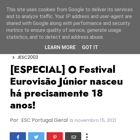
Início
8 agosto 2026
This site uses cookies from Google to deliver its services
and to analyze traffic. Your IP address and user-agent are
shared with Google along with performance and security
metrics to ensure quality of service, generate usage
statistics, and to detect and address abuse.
LEARN MORE
GOT IT
Especial
Festival Eurovisão Júnior
JESC2003
[ESPECIAL] O Festival
Eurovisão Júnior nasceu
há precisamente 18
anos!
Por
ESC Portugal Geral
a
novembro 15, 2021