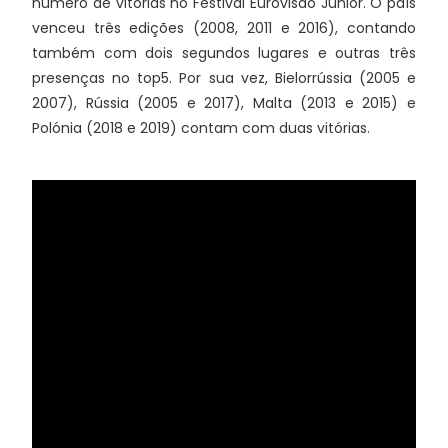
número de vitórias no Festival Eurovisão Júnior. O país
venceu três edições (2008, 2011 e 2016), contando
também com dois segundos lugares e outras três
presenças no top5. Por sua vez, Bielorrússia (2005 e
2007), Rússia (2005 e 2017), Malta (2013 e 2015) e
Polónia (2018 e 2019) contam com duas vitórias.